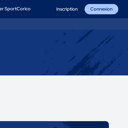
er SportCorico
Inscription
Connexion