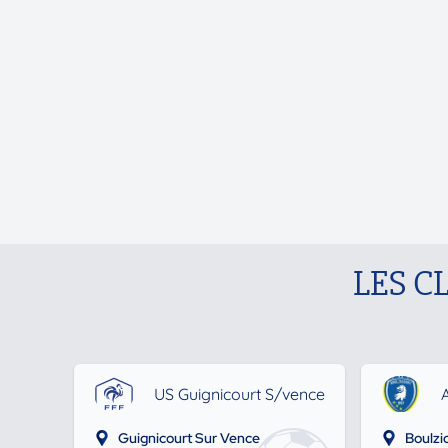
LES C
US Guignicourt S/vence
A
Guignicourt Sur Vence
Boulzi