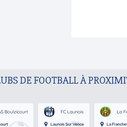
LUBS DE FOOTBALL À PROXIMI
S Boulzicourt
FC Launois
La F
court
Launois Sur Vence
La Franchev