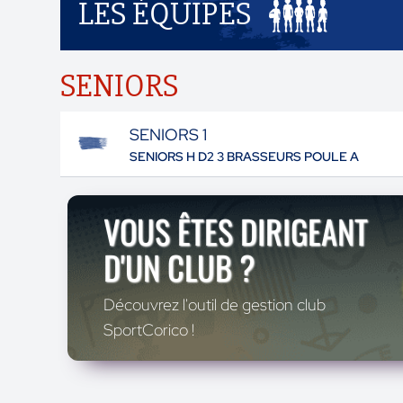
LES ÉQUIPES
SENIORS
SENIORS 1
SENIORS H D2 3 BRASSEURS POULE A
VOUS ÊTES DIRIGEANT
D'UN CLUB ?
Découvrez l'outil de gestion club
SportCorico !