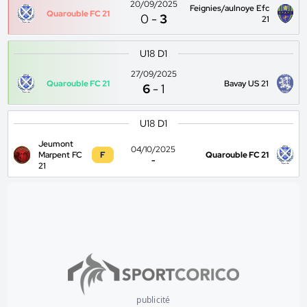
20/09/2025
Feignies/aulnoye Efc
Quarouble FC 21
0
-
3
21
U18 D1
27/09/2025
Quarouble FC 21
Bavay US 21
6
-
1
U18 D1
Jeumont
04/10/2025
Marpent FC
F
Quarouble FC 21
-
21
publicité