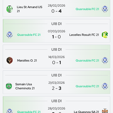
28/02/2026
Lieu St Amand US
Quarouble FC 21
0
-
4
21
U18 D1
07/03/2026
Quarouble FC 21
Lecelles Rosult FC 21
1
-
0
U18 D1
14/03/2026
Maroilles O. 21
Quarouble FC 21
0
-
1
U18 D1
21/03/2026
Somain Usa
Quarouble FC 21
2
-
3
Cheminots 21
U18 D1
28/03/2026
Quarouble FC 21
Le Quesnoy SA 21