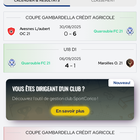
CALENDIER & RÉSULTATS
CLASSEMENT
COUPE GAMBARDELLA CRÉDIT AGRICOLE
30/08/2025
Avesnes L/aubert
Quarouble FC 21
0
-
6
OC 21
U18 D1
06/09/2025
Quarouble FC 21
Maroilles O. 21
4
-
1
Nouveau!
VOUS ÊTES DIRIGEANT D'UN CLUB ?
Découvrez l'outil de gestion club SportCorico !
En savoir plus
COUPE GAMBARDELLA CRÉDIT AGRICOLE