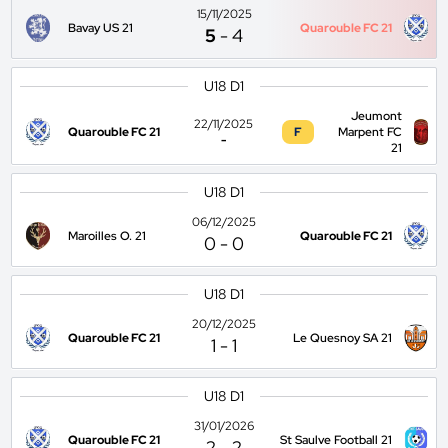
15/11/2025
Bavay US 21
Quarouble FC 21
5
-
4
U18 D1
Jeumont
22/11/2025
Quarouble FC 21
F
Marpent FC
-
21
U18 D1
06/12/2025
Maroilles O. 21
Quarouble FC 21
0
-
0
U18 D1
20/12/2025
Quarouble FC 21
Le Quesnoy SA 21
1
-
1
U18 D1
31/01/2026
Quarouble FC 21
St Saulve Football 21
2
-
2