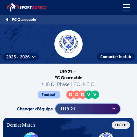
FC Quarouble
Contacter le club
U19 21 -
FC Quarouble
U18 D1 Phase 1 POULE C
D
D
D
V
V
Football
Changer d'équipe
Dernier Match
U18 D1