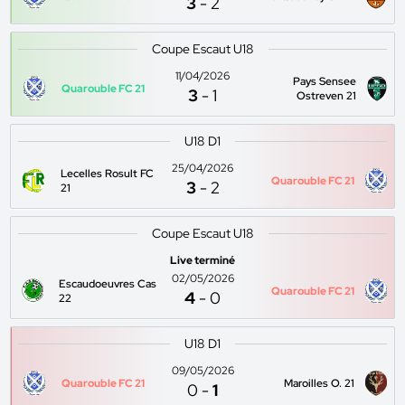
3
-
2
Coupe Escaut U18
11/04/2026
Pays Sensee
Quarouble FC 21
3
-
1
Ostreven 21
U18 D1
25/04/2026
Lecelles Rosult FC
Quarouble FC 21
3
-
2
21
Coupe Escaut U18
Live terminé
02/05/2026
Escaudoeuvres Cas
Quarouble FC 21
4
-
0
22
U18 D1
09/05/2026
Quarouble FC 21
Maroilles O. 21
0
-
1