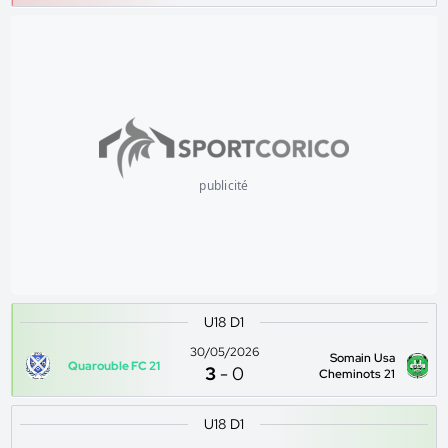
publicité
U18 D1
30/05/2026
Somain Usa
Quarouble FC 21
3
-
0
Cheminots 21
U18 D1