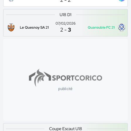
U18 D1
07/02/2026
Le Quesnoy SA 21
Quarouble FC 21
2
-
3
publicité
Coupe Escaut U18