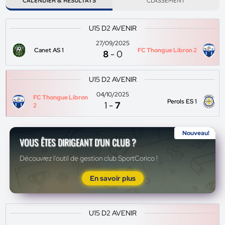
CALENDIER & RÉSULTATS
CLASSEMENT
U15 D2 AVENIR
27/09/2025
Canet AS 1
FC Thongue Libron 2
8
-
0
U15 D2 AVENIR
04/10/2025
FC Thongue Libron
Perols ES 1
1
-
7
2
Nouveau!
VOUS ÊTES DIRIGEANT D'UN CLUB ?
Découvrez l'outil de gestion club SportCorico !
En savoir plus
U15 D2 AVENIR