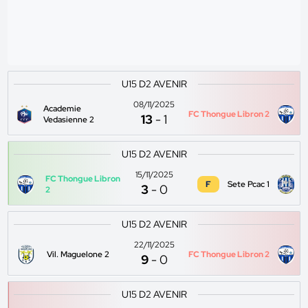
U15 D2 AVENIR
08/11/2025
Academie
FC Thongue Libron 2
13
-
1
Vedasienne 2
U15 D2 AVENIR
15/11/2025
FC Thongue Libron
F
Sete Pcac 1
3
-
0
2
U15 D2 AVENIR
22/11/2025
Vil. Maguelone 2
FC Thongue Libron 2
9
-
0
U15 D2 AVENIR