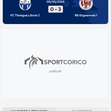
09/05/2026
0
-
3
FC Thongue Libron 2
RS Gigeannais 1
publicité