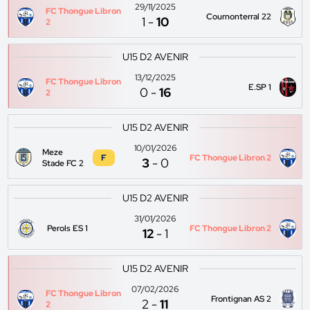
29/11/2025
FC Thongue Libron
Cournonterral 22
1
-
10
2
U15 D2 AVENIR
13/12/2025
FC Thongue Libron
E.SP 1
0
-
16
2
U15 D2 AVENIR
10/01/2026
Meze
F
FC Thongue Libron 2
3
-
0
Stade FC 2
U15 D2 AVENIR
31/01/2026
Perols ES 1
FC Thongue Libron 2
12
-
1
U15 D2 AVENIR
07/02/2026
FC Thongue Libron
Frontignan AS 2
2
-
11
2