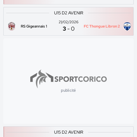
U15 D2 AVENIR
21/02/2026
RS Gigeannais 1
FC Thongue Libron 2
3
-
0
publicité
U15 D2 AVENIR