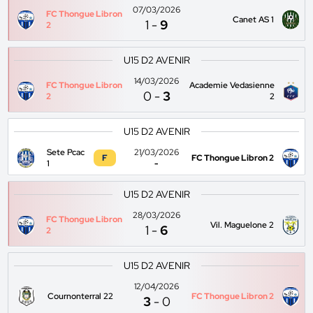
07/03/2026
FC Thongue Libron
Canet AS 1
1
-
9
2
U15 D2 AVENIR
14/03/2026
FC Thongue Libron
Academie Vedasienne
0
-
3
2
2
U15 D2 AVENIR
Sete Pcac
21/03/2026
F
FC Thongue Libron 2
1
-
U15 D2 AVENIR
28/03/2026
FC Thongue Libron
Vil. Maguelone 2
1
-
6
2
U15 D2 AVENIR
12/04/2026
Cournonterral 22
FC Thongue Libron 2
3
-
0