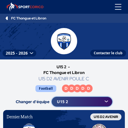
FC Thongue et Libron
Contacter le club
U15 2 -
FC Thongue et Libron
U15 D2 AVENIR POULE C
D
D
D
D
D
Football
Changer d'équipe
Dernier Match
U15 D2 AVENIR