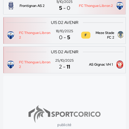
11/10/2025
Frontignan AS 2
FC Thongue Libron 2
5
-
0
U15 D2 AVENIR
18/10/2025
FC Thongue Libron
Meze Stade
F
0
-
5
2
FC 2
U15 D2 AVENIR
25/10/2025
FC Thongue Libron
AS Gignac VH 1
2
-
11
2
publicité