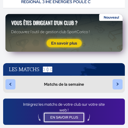
RÉGIONAL 3 IHE ÉNERGIES POULE C
Nouveau!
VOUS ÊTES DIRIGEANT D'UN CLUB ?
Découvrez l'outil de gestion club SportCorico !
En savoir plus
LES MATCHS
<
>
Matchs de la semaine
Intégrez les matchs de votre club sur votre site
web !
EN SAVOIR PLUS