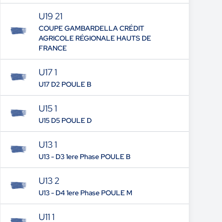
U19 21
COUPE GAMBARDELLA CRÉDIT
AGRICOLE RÉGIONALE HAUTS DE
FRANCE
U17 1
U17 D2 POULE B
U15 1
U15 D5 POULE D
U13 1
U13 - D3 1ere Phase POULE B
U13 2
U13 - D4 1ere Phase POULE M
U11 1