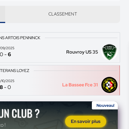
CLASSEMENT
NS ARTOIS PENNINCK
/09/2025
Rouvroy US 35
0
-
6
ETERANS LOYEZ
/10/2025
La Bassee Fce 31
8
-
0
Nouveau!
'UN CLUB ?
En savoir plus
o !