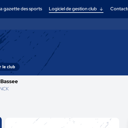
a gazette des sports
Logiciel de gestion club
Contact
 le club
a Bassee
INCK