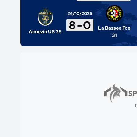
26/10/2025
8
-
0
La Bassee Fce
Annezin US 35
31
p