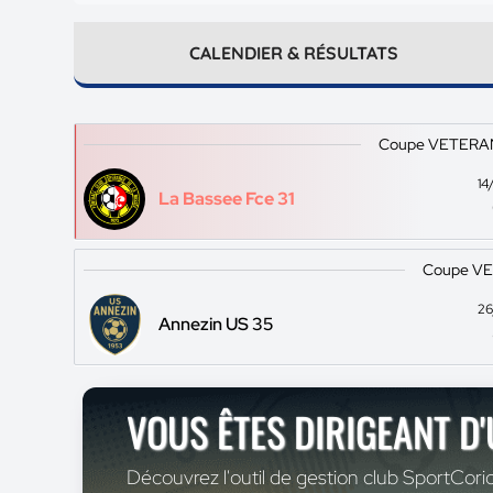
CALENDIER & RÉSULTATS
Coupe VETERA
14
La Bassee Fce 31
Coupe V
26
Annezin US 35
VOUS ÊTES DIRIGEANT D
Découvrez l'outil de gestion club SportCoric