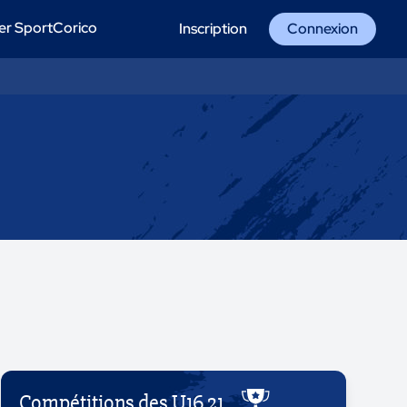
er SportCorico
Inscription
Connexion
Compétitions des U16 21