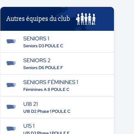
Autres équipes du club
SENIORS 1
Seniors D3 POULE C
SENIORS 2
Seniors D6 POULE F
SENIORS FÉMININES 1
Féminines A 8 POULE C
U18 21
U18 D2 Phase 1 POULE C
U15 1
U15 D3 Phase 1 POULE E