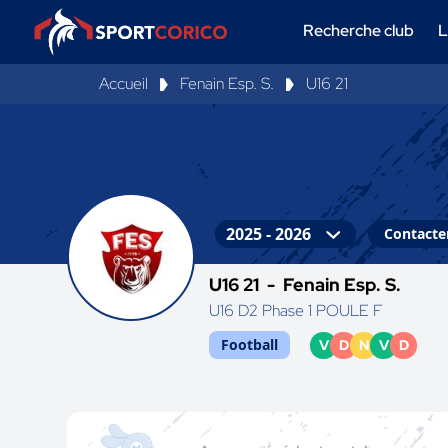
Recherche club
L
Accueil
Fenain Esp. S.
U16 21
Contacter
U16 21 -
Fenain Esp. S.
U16 D2 Phase 1 POULE F
Football
V
D
N
V
D