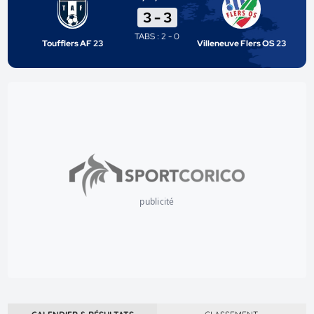
3
-
3
TABS : 2 - 0
Toufflers AF 23
Villeneuve Flers OS 23
publicité