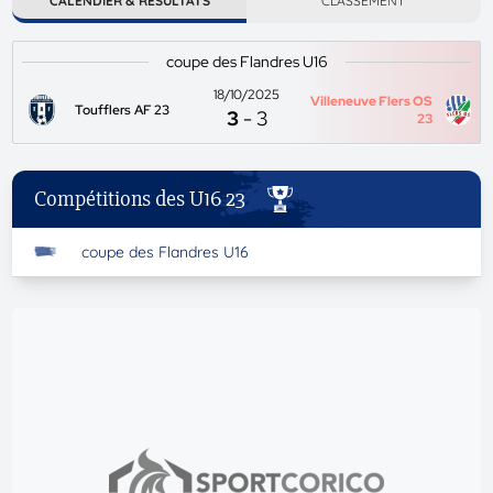
CALENDIER & RÉSULTATS
CLASSEMENT
coupe des Flandres U16
18/10/2025
Villeneuve Flers OS
Toufflers AF 23
3
-
3
23
Compétitions des U16 23
coupe des Flandres U16