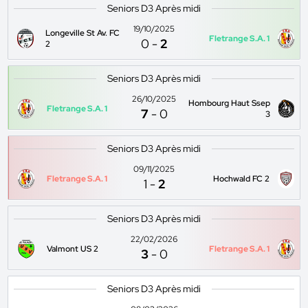
Seniors D3 Après midi
19/10/2025
Longeville St Av. FC
Fletrange S.A. 1
0
-
2
2
Seniors D3 Après midi
26/10/2025
Hombourg Haut Ssep
Fletrange S.A. 1
7
-
0
3
Seniors D3 Après midi
09/11/2025
Fletrange S.A. 1
Hochwald FC 2
1
-
2
Seniors D3 Après midi
22/02/2026
Valmont US 2
Fletrange S.A. 1
3
-
0
Seniors D3 Après midi