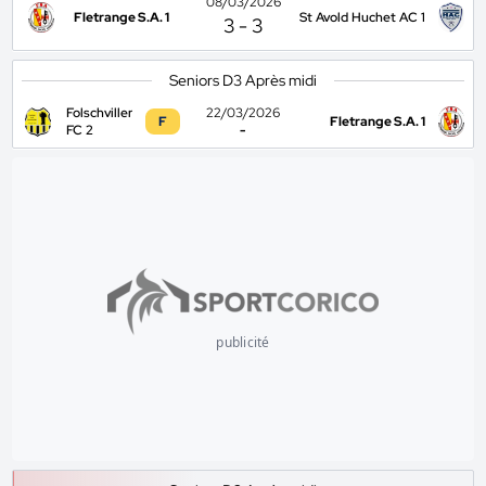
08/03/2026
Fletrange S.A. 1
St Avold Huchet AC 1
3
-
3
Seniors D3 Après midi
Folschviller
22/03/2026
F
Fletrange S.A. 1
FC 2
-
publicité