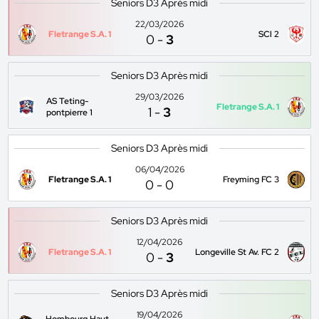
Seniors D3 Après midi
22/03/2026
Fletrange S.A. 1
SCl 2
0
-
3
Seniors D3 Après midi
29/03/2026
AS Teting-
Fletrange S.A. 1
1
-
3
pontpierre 1
Seniors D3 Après midi
06/04/2026
Fletrange S.A. 1
Freyming FC 3
0
-
0
Seniors D3 Après midi
12/04/2026
Fletrange S.A. 1
Longeville St Av. FC 2
0
-
3
Seniors D3 Après midi
19/04/2026