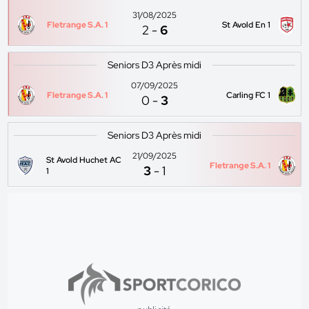
31/08/2025
Fletrange S.A. 1
St Avold En 1
2
-
6
Seniors D3 Après midi
07/09/2025
Fletrange S.A. 1
Carling FC 1
0
-
3
Seniors D3 Après midi
21/09/2025
St Avold Huchet AC
Fletrange S.A. 1
3
-
1
1