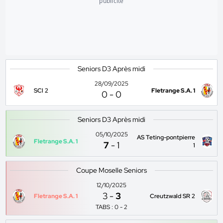
publicité
Seniors D3 Après midi
28/09/2025
SCl 2
Fletrange S.A. 1
0
-
0
Seniors D3 Après midi
05/10/2025
AS Teting-pontpierre
Fletrange S.A. 1
7
-
1
1
Coupe Moselle Seniors
12/10/2025
3
-
3
Fletrange S.A. 1
Creutzwald SR 2
TABS : 0 - 2