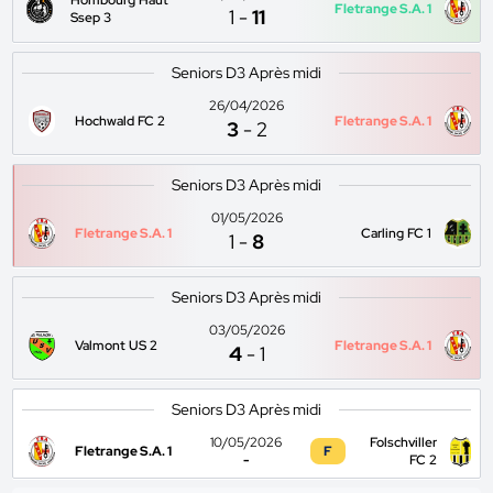
Hombourg Haut
Fletrange S.A. 1
1
-
11
Ssep 3
Seniors D3 Après midi
26/04/2026
Hochwald FC 2
Fletrange S.A. 1
3
-
2
Seniors D3 Après midi
01/05/2026
Fletrange S.A. 1
Carling FC 1
1
-
8
Seniors D3 Après midi
03/05/2026
Valmont US 2
Fletrange S.A. 1
4
-
1
Seniors D3 Après midi
10/05/2026
Folschviller
Fletrange S.A. 1
F
-
FC 2