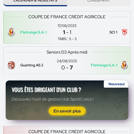
CALENDIER & RÉSULTATS
CLASSEMENT
COUPE DE FRANCE CRÉDIT AGRICOLE
17/08/2025
1
-
1
Fletrange S.A. 1
SCl 1
TABS : 5 - 3
Seniors D3 Après midi
24/08/2025
Guerting AS 2
Fletrange S.A. 1
0
-
7
Nouveau!
VOUS ÊTES DIRIGEANT D'UN CLUB ?
Découvrez l'outil de gestion club SportCorico !
En savoir plus
COUPE DE FRANCE CRÉDIT AGRICOLE