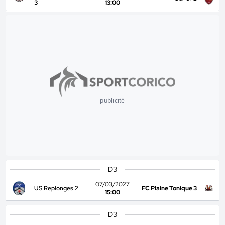
3
13:00
publicité
D3
07/03/2027
US Replonges 2
FC Plaine Tonique 3
15:00
D3