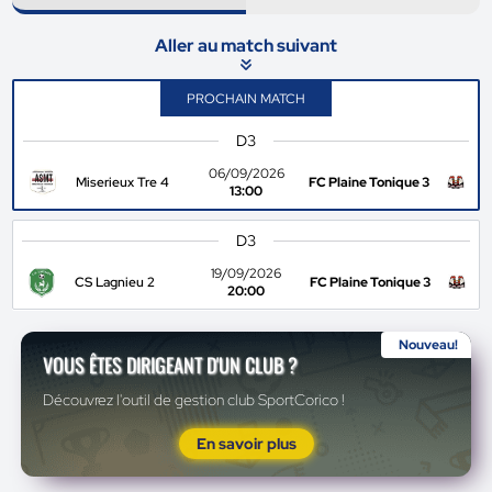
Aller au match suivant
PROCHAIN MATCH
D3
06/09/2026
Miserieux Tre 4
FC Plaine Tonique 3
13:00
D3
19/09/2026
CS Lagnieu 2
FC Plaine Tonique 3
20:00
Nouveau!
VOUS ÊTES DIRIGEANT D'UN CLUB ?
Découvrez l'outil de gestion club SportCorico !
En savoir plus