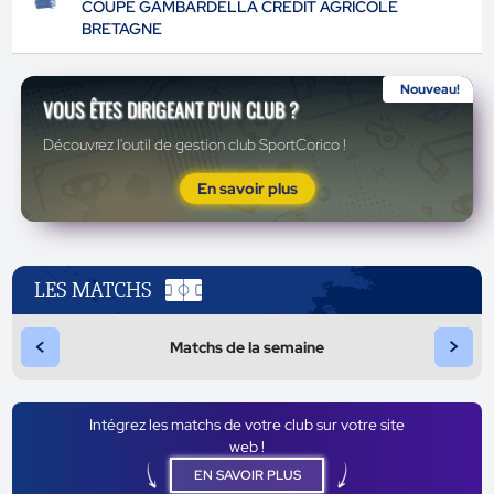
COUPE GAMBARDELLA CRÉDIT AGRICOLE
BRETAGNE
Nouveau!
VOUS ÊTES DIRIGEANT D'UN CLUB ?
Découvrez l'outil de gestion club SportCorico !
En savoir plus
LES MATCHS
<
>
Matchs de la semaine
Intégrez les matchs de votre club sur votre site
web !
EN SAVOIR PLUS