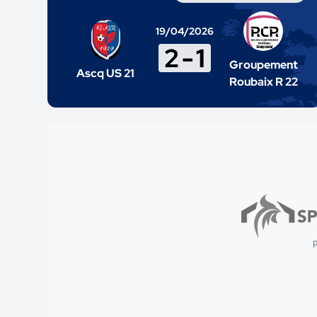
19/04/2026
2
-
1
Groupement
Ascq US 21
Roubaix R 22
p