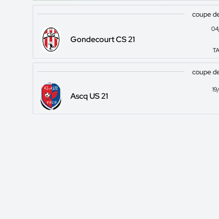
coupe de
04
Gondecourt CS 21
TA
coupe de
19
Ascq US 21