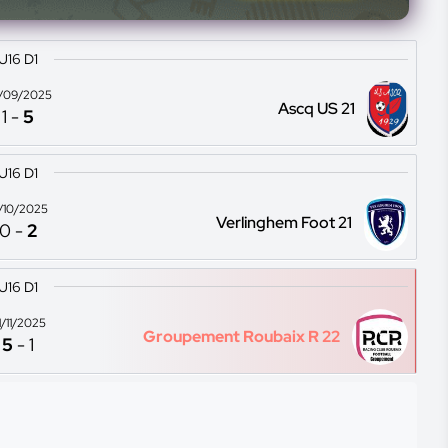
U16 D1
/09/2025
Ascq US 21
1
-
5
U16 D1
2/10/2025
Verlinghem Foot 21
0
-
2
U16 D1
1/11/2025
Groupement Roubaix R 22
5
-
1