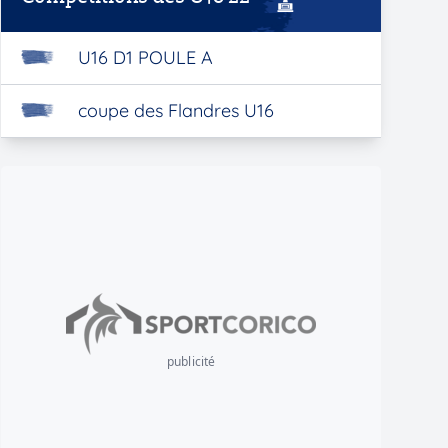
U16 D1 POULE A
coupe des Flandres U16
publicité