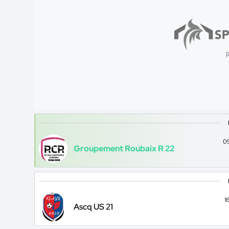
p
0
Groupement Roubaix R 22
1
Ascq US 21