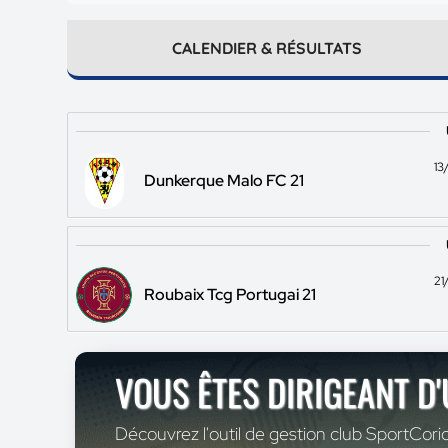
CALENDIER & RÉSULTATS
13
Dunkerque Malo FC 21
21
Roubaix Tcg Portugai 21
VOUS ÊTES DIRIGEANT D
Découvrez l'outil de gestion club SportCoric