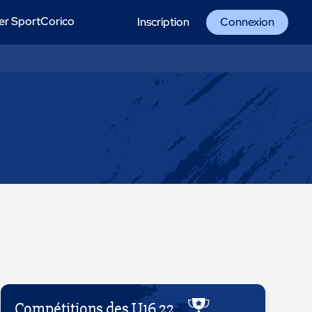
er SportCorico
Inscription
Connexion
Compétitions des U16 22