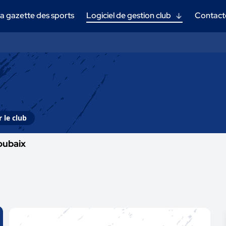
a gazette des sports
Logiciel de gestion club
Contact
 le club
oubaix