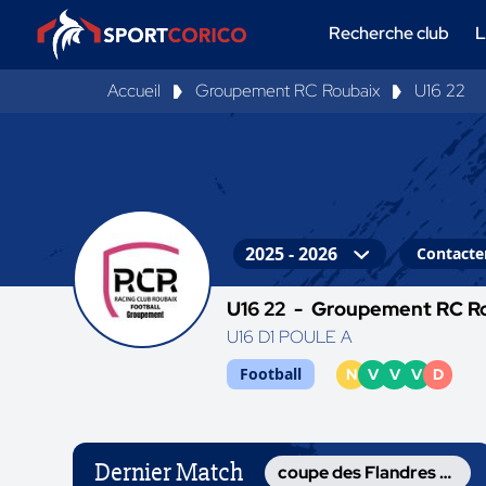
Recherche club
L
Accueil
Groupement RC Roubaix
U16 22
Contacter
U16 22 -
Groupement RC R
U16 D1 POULE A
Football
N
V
V
V
D
Dernier Match
coupe des Flandres U16