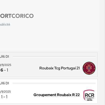
ublicité
U16 D1
9/11/2025
Roubaix Tcg Portugai 21
6
-
1
U16 D1
6/11/2025
Groupement Roubaix R 22
1
-
1