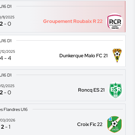
U16 D1
0/11/2025
Groupement Roubaix R 22
2
-
0
U16 D1
/12/2025
Dunkerque Malo FC 21
4
-
4
U16 D1
4/12/2025
Roncq ES 21
2
-
0
s Flandres U16
/03/2026
Croix Fic 22
2
-
1