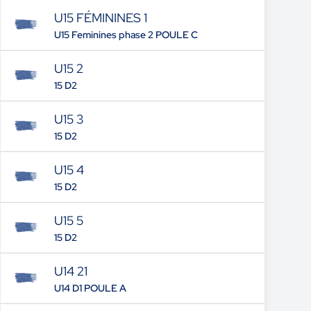
U15 FÉMININES 1
U15 Feminines phase 2 POULE C
U15 2
15 D2
U15 3
15 D2
U15 4
15 D2
U15 5
15 D2
U14 21
U14 D1 POULE A