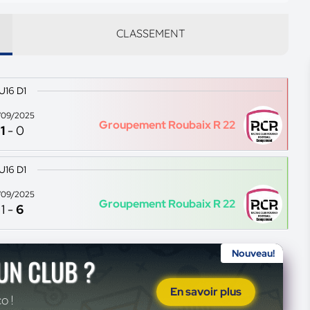
CLASSEMENT
U16 D1
/09/2025
Groupement Roubaix R 22
1
-
0
U16 D1
/09/2025
Groupement Roubaix R 22
1
-
6
Nouveau!
'UN CLUB ?
En savoir plus
o !