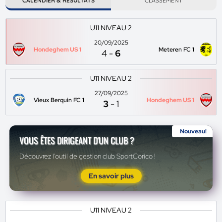
CALENDIER & RÉSULTATS
CLASSEMENT
U11 NIVEAU 2
20/09/2025
Hondeghem US 1
Meteren FC 1
4
-
6
U11 NIVEAU 2
27/09/2025
Vieux Berquin FC 1
Hondeghem US 1
3
-
1
Nouveau!
VOUS ÊTES DIRIGEANT D'UN CLUB ?
Découvrez l'outil de gestion club SportCorico !
En savoir plus
U11 NIVEAU 2