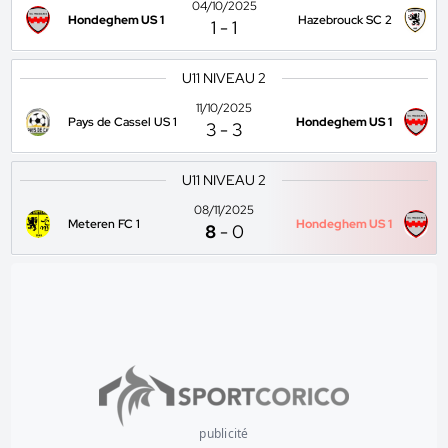
04/10/2025
Hondeghem US 1
Hazebrouck SC 2
1
-
1
U11 NIVEAU 2
11/10/2025
Pays de Cassel US 1
Hondeghem US 1
3
-
3
U11 NIVEAU 2
08/11/2025
Meteren FC 1
Hondeghem US 1
8
-
0
publicité