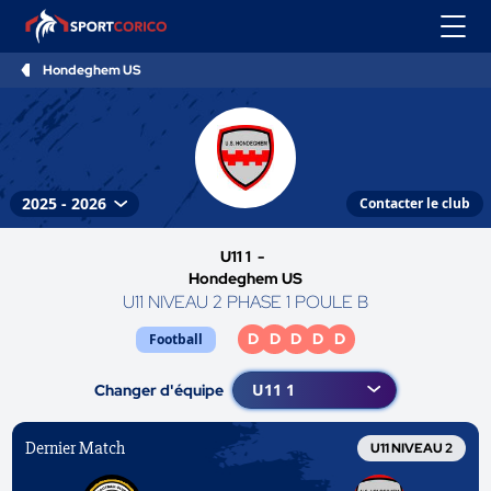
Hondeghem US
Contacter le club
U11 1 -
Hondeghem US
U11 NIVEAU 2 PHASE 1 POULE B
D
D
D
D
D
Football
Changer d'équipe
Dernier Match
U11 NIVEAU 2