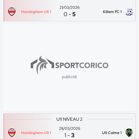
21/03/2026
Hondeghem US 1
Killem FC 1
0
-
5
publicité
U11 NIVEAU 2
28/03/2026
Hondeghem US 1
US Colme 1
1
-
3