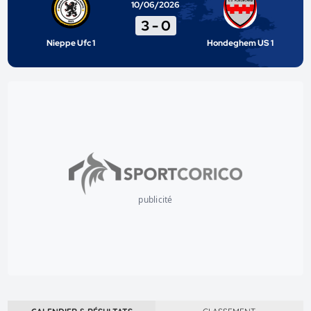
10/06/2026
3
-
0
Nieppe Ufc 1
Hondeghem US 1
publicité