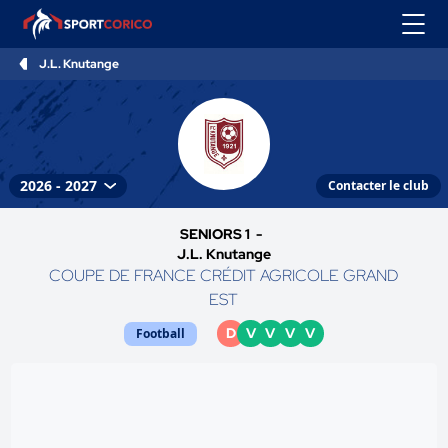
J.L. Knutange
Contacter le club
SENIORS 1 -
J.L. Knutange
COUPE DE FRANCE CRÉDIT AGRICOLE GRAND
EST
D
V
V
V
V
Football