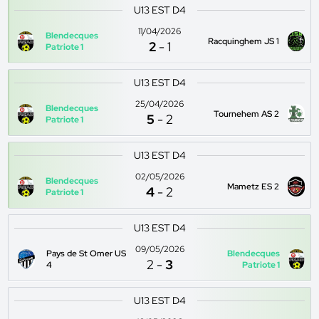
U13 EST D4
11/04/2026
Blendecques
Racquinghem JS 1
2
-
1
Patriote 1
U13 EST D4
25/04/2026
Blendecques
Tournehem AS 2
5
-
2
Patriote 1
U13 EST D4
02/05/2026
Blendecques
Mametz ES 2
4
-
2
Patriote 1
U13 EST D4
09/05/2026
Pays de St Omer US
Blendecques
2
-
3
4
Patriote 1
U13 EST D4