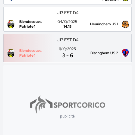
U13 EST D4
Blendecques
04/10/2025
Heuringhem JS 1
Patriote 1
14:15
U13 EST D4
11/10/2025
Blendecques
Blaringhem US 2
3
-
6
Patriote 1
publicité