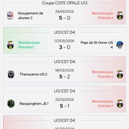
Coupe COTE OPALE U13
24/01/2026
Groupement de
Blendecques
5
-
0
Jeunes 2
Patriote 1
U13 EST D4
07/03/2026
Blendecques
Pays de St Omer US
3
-
0
Patriote 1
4
U13 EST D4
14/03/2026
Blendecques
Therouanne US 2
5
-
2
Patriote 1
U13 EST D4
21/03/2026
Blendecques
Racquinghem JS 1
5
-
1
Patriote 1
U13 EST D4