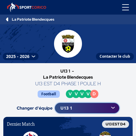
La Patriote Blendecques
Contacter le club
U13 1 -
La Patriote Blendecques
U13 EST D4 PHASE 1 POULE H
V
V
V
V
D
Football
Changer d'équipe
Dernier Match
U13 EST D4