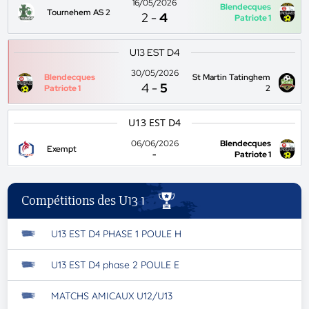
16/05/2026
Blendecques
Tournehem AS 2
2
-
4
Patriote 1
U13 EST D4
30/05/2026
Blendecques
St Martin Tatinghem
4
-
5
Patriote 1
2
U13 EST D4
06/06/2026
Blendecques
Exempt
-
Patriote 1
Compétitions des U13 1
U13 EST D4 PHASE 1 POULE H
U13 EST D4 phase 2 POULE E
MATCHS AMICAUX U12/U13