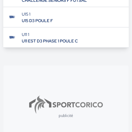
CHALLENGE SENIORS F FUTSAL
U15 1
U15 D3 POULE F
U11 1
U11 EST D3 PHASE 1 POULE C
publicité