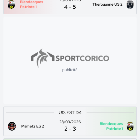
25/03/2026
Blendecques
Therouanne US 2
4
-
5
Patriote 1
publicité
U13 EST D4
28/03/2026
Blendecques
Mametz ES 2
2
-
3
Patriote 1