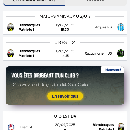
CALENDIER & RÉSULTATS
CLASSEMENT
MATCHS AMICAUX U12/U13
Blendecques
16/08/2025
Arques ES 1
Patriote 1
15:30
U13 EST D4
Blendecques
13/09/2025
Racquinghem JS 1
Patriote 1
14:15
Nouveau!
VOUS ÊTES DIRIGEANT D'UN CLUB ?
Découvrez l'outil de gestion club SportCorico !
En savoir plus
U13 EST D4
20/09/2025
Blendecques
Exempt
-
Patriote 1