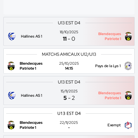
U13 EST D4
18/10/2025
Blendecques
Hallines AS 1
11
-
0
Patriote 1
MATCHS AMICAUX U12/U13
Blendecques
25/10/2025
Pays de la Lys 1
Patriote 1
14:15
U13 EST D4
15/11/2025
Blendecques
Hallines AS 1
5
-
2
Patriote 1
U13 EST D4
Blendecques
22/11/2025
Exempt
Patriote 1
-