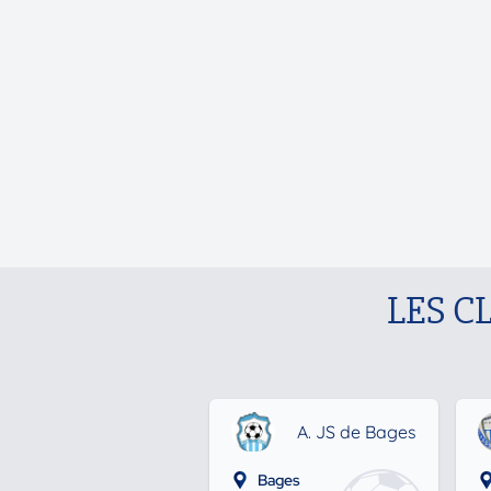
LES C
A. JS de Bages
Bages