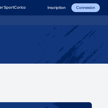
er SportCorico
Inscription
Connexion