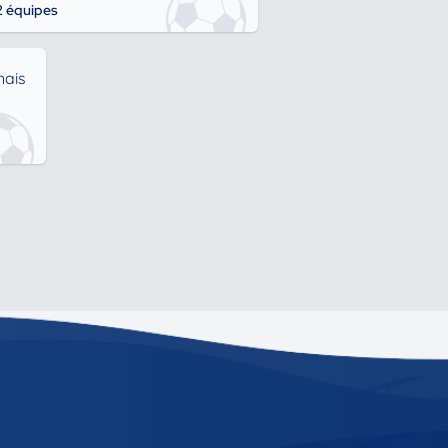
2 équipes
nais