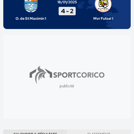
18/01/2025
4
-
2
O. de St Maximin 1
Mvr Futsal 1
publicité