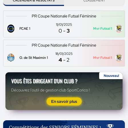
CALENDIER & RÉSULTATS
CLASSEMENT
PR Coupe Nationale Futsal Féminine
11/01/2025
FCAE 1
Mvr Futsal 1
0
-
3
PR Coupe Nationale Futsal Féminine
18/01/2025
O. de St Maximin 1
Mvr Futsal 1
4
-
2
Nouveau!
VOUS ÊTES DIRIGEANT D'UN CLUB ?
Découvrez l'outil de gestion club SportCorico !
En savoir plus
Compétitions des SENIORS FÉMININES 1