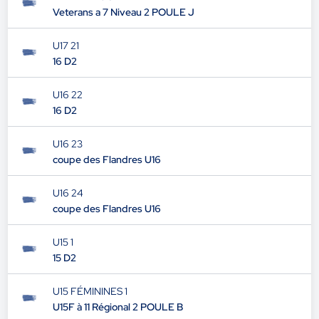
Veterans a 7 Niveau 2 POULE J
U17 21
16 D2
U16 22
16 D2
U16 23
coupe des Flandres U16
U16 24
coupe des Flandres U16
U15 1
15 D2
U15 FÉMININES 1
U15F à 11 Régional 2 POULE B