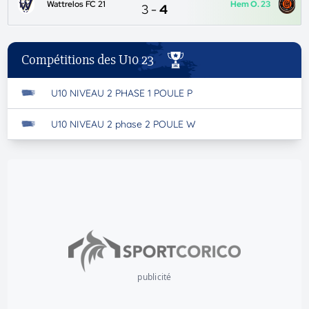
Wattrelos FC 21
Hem O. 23
3
-
4
Compétitions des U10 23
U10 NIVEAU 2 PHASE 1 POULE P
U10 NIVEAU 2 phase 2 POULE W
publicité