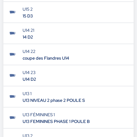
U15 2
15 D3
U14 21
14 D2
U14 22
coupe des Flandres U14
U14 23
U14 D2
U13 1
U13 NIVEAU 2 phase 2 POULE S
U13 FÉMININES 1
U13 FEMININES PHASE 1 POULE B
U13 2