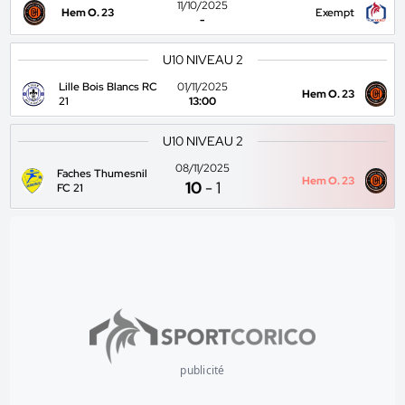
11/10/2025
Hem O. 23
Exempt
-
U10 NIVEAU 2
Lille Bois Blancs RC
01/11/2025
Hem O. 23
21
13:00
U10 NIVEAU 2
08/11/2025
Faches Thumesnil
Hem O. 23
10
-
1
FC 21
publicité