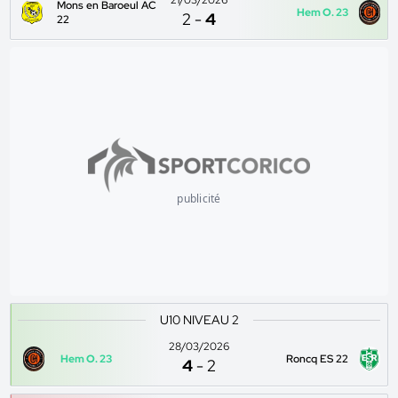
21/03/2026
Mons en Baroeul AC
Hem O. 23
2
-
4
22
publicité
U10 NIVEAU 2
28/03/2026
Hem O. 23
Roncq ES 22
4
-
2