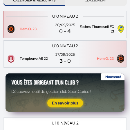
CALENDIER & RÉSULTATS
CLASSEMENT
U10 NIVEAU 2
20/09/2025
Faches Thumesnil FC
Hem O. 23
0
-
4
21
U10 NIVEAU 2
27/09/2025
Templeuve AS 22
Hem O. 23
3
-
0
Nouveau!
VOUS ÊTES DIRIGEANT D'UN CLUB ?
Découvrez l'outil de gestion club SportCorico !
En savoir plus
U10 NIVEAU 2