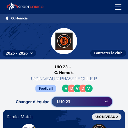
O. Hemois
Contacter le club
U10 23 -
O. Hemois
U10 NIVEAU 2 PHASE 1 POULE P
V
D
V
D
V
Football
Changer d'équipe
Dernier Match
U10 NIVEAU 2