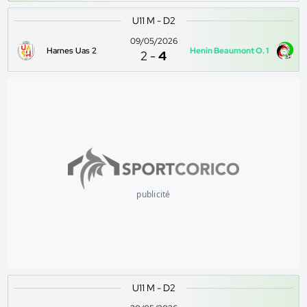
U11 M - D2
09/05/2026
Harnes Uas 2
Henin Beaumont O. 1
2
-
4
publicité
U11 M - D2