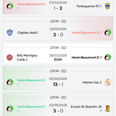
07/03/2026
Henin Beaumont O.
Tortequenne FC 1
1
-
3
1
U11 M - D2
21/03/2026
Oignies Assb 1
Henin Beaumont O. 1
3
-
0
U11 M - D2
Billy Montigny
28/03/2026
Henin Beaumont O. 1
Carab 2
10:00
U11 M - D2
25/04/2026
Henin Beaumont O.
Harnes Uas 2
13
-
1
1
U11 M - D2
02/05/2026
Henin Beaumont O.
Ecourt St Quentin JS
3
-
0
1
1