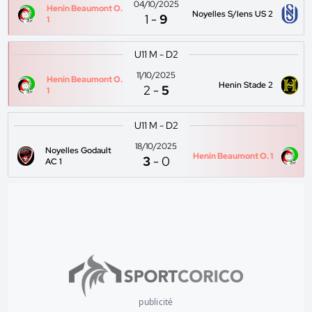
04/10/2025
Henin Beaumont O.
Noyelles S/lens US 2
1
-
9
1
U11 M - D2
11/10/2025
Henin Beaumont O.
Henin Stade 2
2
-
5
1
U11 M - D2
18/10/2025
Noyelles Godault
Henin Beaumont O. 1
3
-
0
AC 1
publicité