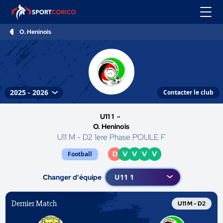
O. Heninois
Contacter le club
U11 1 -
O. Heninois
U11 M - D2 1ere Phase POULE F
D
V
V
V
V
Football
Changer d'équipe
Dernier Match
U11 M - D2