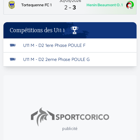
30/05/2026
Tortequenne FC 1
Henin Beaumont O. 1
2
-
3
Compétitions des U11 1
U11 M - D2 1ere Phase POULE F
U11 M - D2 2eme Phase POULE G
publicité