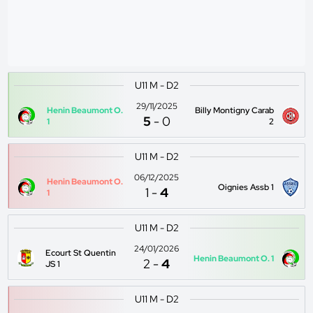
U11 M - D2
29/11/2025
Henin Beaumont O.
Billy Montigny Carab
5
-
0
1
2
U11 M - D2
06/12/2025
Henin Beaumont O.
Oignies Assb 1
1
-
4
1
U11 M - D2
24/01/2026
Ecourt St Quentin
Henin Beaumont O. 1
2
-
4
JS 1
U11 M - D2