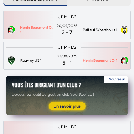
CALENDIER & RÉSULTATS
CLASSEMENT
U11 M - D2
20/09/2025
Henin Beaumont O.
Bailleul S/berthoult 1
2
-
7
1
U11 M - D2
27/09/2025
Rouvroy US 1
Henin Beaumont O. 1
5
-
1
Nouveau!
VOUS ÊTES DIRIGEANT D'UN CLUB ?
Découvrez l'outil de gestion club SportCorico !
En savoir plus
U11 M - D2