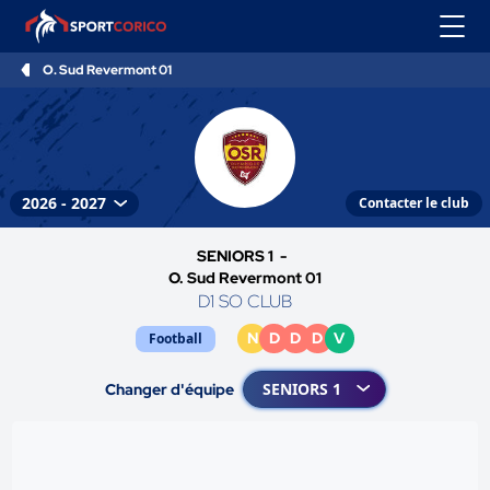
O. Sud Revermont 01
Contacter le club
SENIORS 1 -
O. Sud Revermont 01
D1 SO CLUB
N
D
D
D
V
Football
Changer d'équipe