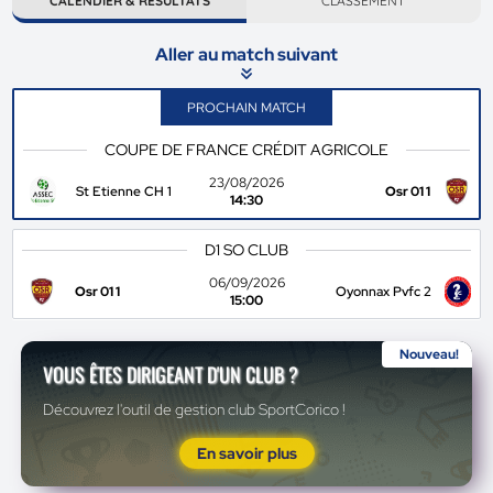
CALENDIER & RÉSULTATS
CLASSEMENT
Aller au match suivant
PROCHAIN MATCH
COUPE DE FRANCE CRÉDIT AGRICOLE
23/08/2026
St Etienne CH 1
Osr 01 1
14:30
D1 SO CLUB
06/09/2026
Osr 01 1
Oyonnax Pvfc 2
15:00
Nouveau!
VOUS ÊTES DIRIGEANT D'UN CLUB ?
Découvrez l'outil de gestion club SportCorico !
En savoir plus