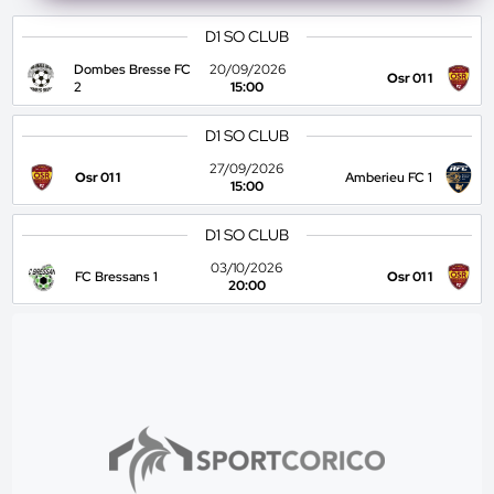
D1 SO CLUB
Dombes Bresse FC
20/09/2026
Osr 01 1
2
15:00
D1 SO CLUB
27/09/2026
Osr 01 1
Amberieu FC 1
15:00
D1 SO CLUB
03/10/2026
FC Bressans 1
Osr 01 1
20:00