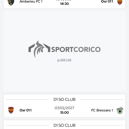
Amberieu FC 1
Osr 01 1
14:30
publicité
D1 SO CLUB
07/02/2027
Osr 01 1
FC Bressans 1
15:00
D1 SO CLUB