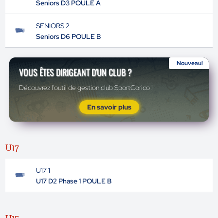
Seniors D3 POULE A
SENIORS 2
Seniors D6 POULE B
Nouveau!
VOUS ÊTES DIRIGEANT D'UN CLUB ?
Découvrez l'outil de gestion club SportCorico !
En savoir plus
U17
U17 1
U17 D2 Phase 1 POULE B