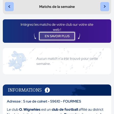
<
>
Matchs de la semaine
Intégrez les matchs de votre club sur votre site
web !
EN SAVOIR PLUS
Aucun match n'a été trouvé pour cette
semaine.
INFORMATIONS
Adresse : 5 rue de colnet - 59610 - FOURMIES
Le club
O. Wignehies
est un
club de football
affilié au district