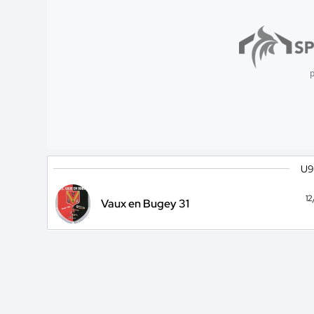
p
U9
1
Vaux en Bugey 31