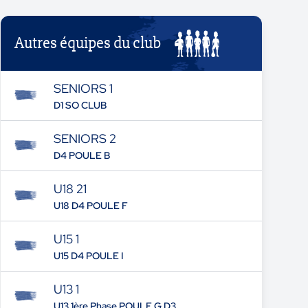
Autres équipes du club
SENIORS 1
D1 SO CLUB
SENIORS 2
D4 POULE B
U18 21
U18 D4 POULE F
U15 1
U15 D4 POULE I
U13 1
U13 1ère Phase POULE G D3