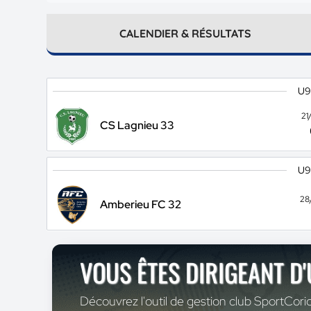
CALENDIER & RÉSULTATS
U9
21
CS Lagnieu 33
U9
28
Amberieu FC 32
VOUS ÊTES DIRIGEANT D
Découvrez l'outil de gestion club SportCoric