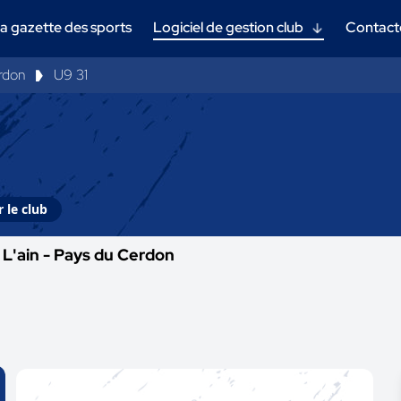
a gazette des sports
Logiciel de gestion club
Contact
rdon
U9 31
 le club
L'ain - Pays du Cerdon