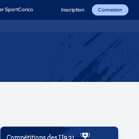
er SportCorico
Inscription
Connexion
Compétitions des U9 31