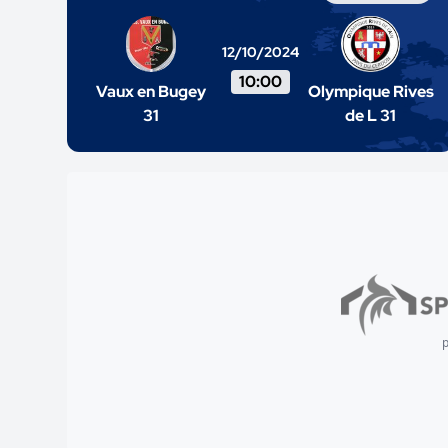
12/10/2024
10:00
Vaux en Bugey
Olympique Rives
31
de L 31
p