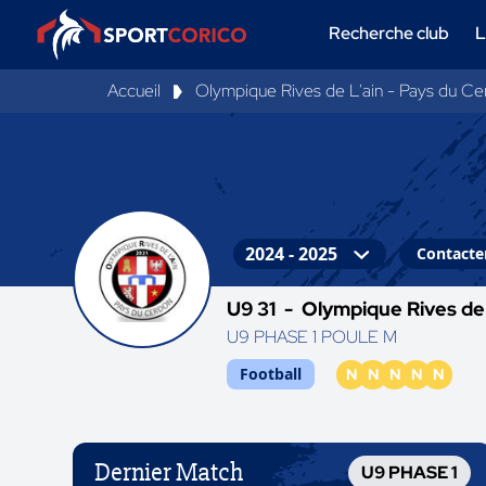
Recherche club
L
Accueil
Olympique Rives de L'ain - Pays du Ce
Contacter
U9 31 -
Olympique Rives de 
U9 PHASE 1 POULE M
Football
N
N
N
N
N
Dernier Match
U9 PHASE 1