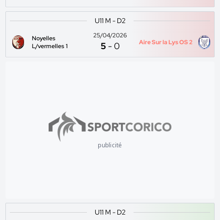
U11 M - D2
25/04/2026
Noyelles
Aire Sur la Lys OS 2
5
-
0
L/vermelles 1
publicité
U11 M - D2