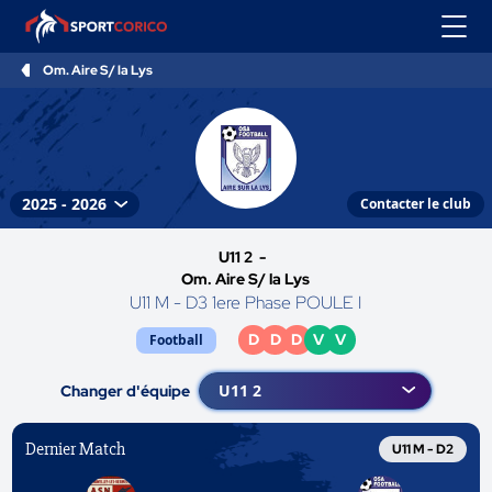
Om. Aire S/ la Lys
Contacter le club
U11 2 -
Om. Aire S/ la Lys
U11 M - D3 1ere Phase POULE I
D
D
D
V
V
Football
Changer d'équipe
Dernier Match
U11 M - D2