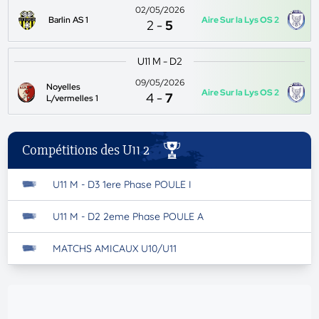
02/05/2026
Barlin AS 1
Aire Sur la Lys OS 2
2
-
5
U11 M - D2
09/05/2026
Noyelles
Aire Sur la Lys OS 2
4
-
7
L/vermelles 1
Compétitions des U11 2
U11 M - D3 1ere Phase POULE I
U11 M - D2 2eme Phase POULE A
MATCHS AMICAUX U10/U11