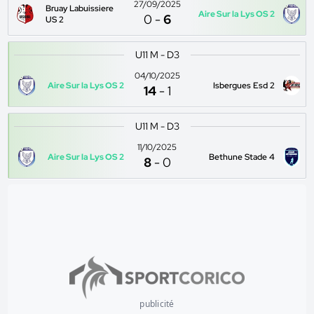
27/09/2025
Bruay Labuissiere
Aire Sur la Lys OS 2
0
-
6
US 2
U11 M - D3
04/10/2025
Aire Sur la Lys OS 2
Isbergues Esd 2
14
-
1
U11 M - D3
11/10/2025
Aire Sur la Lys OS 2
Bethune Stade 4
8
-
0
publicité