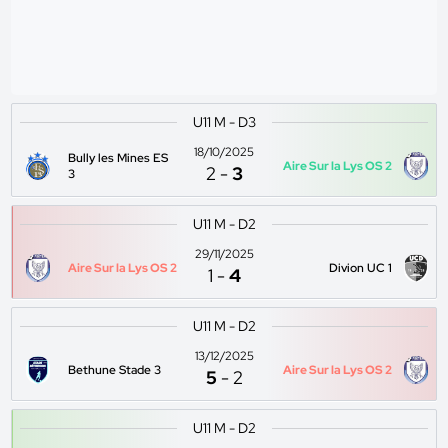
U11 M - D3
18/10/2025
Bully les Mines ES
Aire Sur la Lys OS 2
2
-
3
3
U11 M - D2
29/11/2025
Aire Sur la Lys OS 2
Divion UC 1
1
-
4
U11 M - D2
13/12/2025
Bethune Stade 3
Aire Sur la Lys OS 2
5
-
2
U11 M - D2