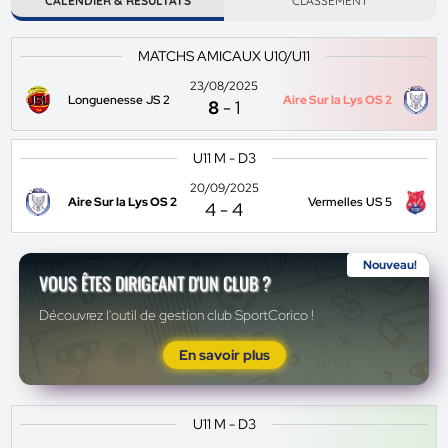
CALENDIER & RÉSULTATS
CLASSEMENT
MATCHS AMICAUX U10/U11
23/08/2025
Longuenesse JS 2
Aire Sur la Lys OS 2
8
-
1
U11 M - D3
20/09/2025
Aire Sur la Lys OS 2
Vermelles US 5
4
-
4
Nouveau!
VOUS ÊTES DIRIGEANT D'UN CLUB ?
Découvrez l'outil de gestion club SportCorico !
En savoir plus
U11 M - D3