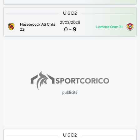
U16 D2
21/03/2026
Hazebrouck AS Chts
Lomme Osm 21
0
-
9
22
publicité
U16 D2