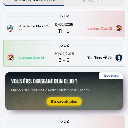
CALENDIER & RÉSULTATS
CLASSEMENT
16 D2
13/09/2025
Villeneuve Flers OS
Lomme Osm 21
11
-
0
22
16 D2
20/09/2025
Lomme Osm 21
Toufflers AF 22
3
-
0
Nouveau!
VOUS ÊTES DIRIGEANT D'UN CLUB ?
Découvrez l'outil de gestion club SportCorico !
En savoir plus
16 D2