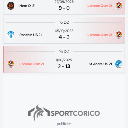
27/09/2025
Hem O. 21
Lomme Osm 21
9
-
0
16 D2
05/10/2025
Ronchin US 21
Lomme Osm 21
4
-
2
16 D2
11/10/2025
Lomme Osm 21
St Andre US 21
2
-
13
publicité