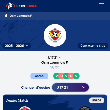
Osm Lommois F.
Contacter le club
U17 21 -
Osm Lommois F.
16 D2
V
D
V
D
V
Football
Changer d'équipe
Dernier Match
U16 D2