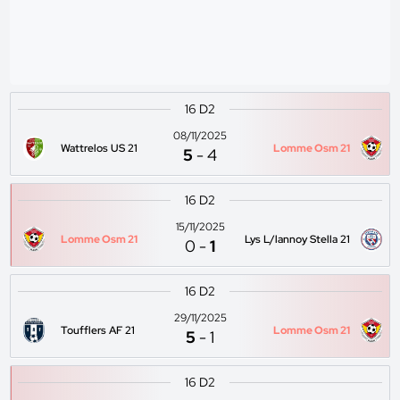
16 D2
08/11/2025
Wattrelos US 21
Lomme Osm 21
5
-
4
16 D2
15/11/2025
Lomme Osm 21
Lys L/lannoy Stella 21
0
-
1
16 D2
29/11/2025
Toufflers AF 21
Lomme Osm 21
5
-
1
16 D2