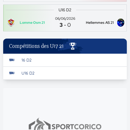
U16 D2
06/06/2026
Lomme Osm 21
Hellemmes AS 21
3
-
0
Compétitions des U17 21
16 D2
U16 D2