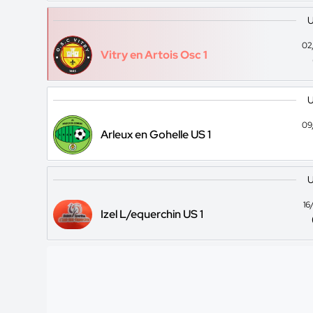
U
02
Vitry en Artois Osc 1
U
09
Arleux en Gohelle US 1
U
16
Izel L/equerchin US 1