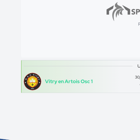
p
U
30
Vitry en Artois Osc 1