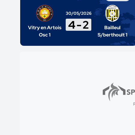
30/05/2026
4
-
2
Vitry en Artois
Bailleul
Osc 1
S/berthoult 1
p