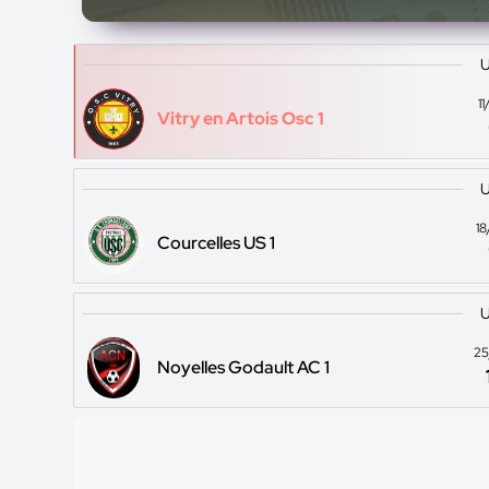
U
1
Vitry en Artois Osc 1
U
1
Courcelles US 1
U
25
Noyelles Godault AC 1