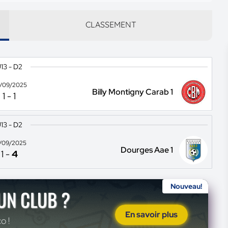
CLASSEMENT
13 - D2
/09/2025
Billy Montigny Carab 1
1
-
1
13 - D2
/09/2025
Dourges Aae 1
1
-
4
Nouveau!
'UN CLUB ?
En savoir plus
o !