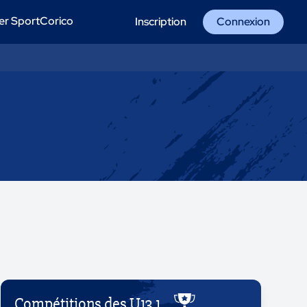
er SportCorico
Inscription
Connexion
Compétitions des U13 1