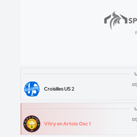
p
U
07
Croisilles US 2
U
07
Vitry en Artois Osc 1