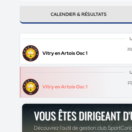
CALENDIER & RÉSULTATS
U
20
Vitry en Artois Osc 1
U
27
Vitry en Artois Osc 1
VOUS ÊTES DIRIGEANT D
Découvrez l'outil de gestion club SportCoric