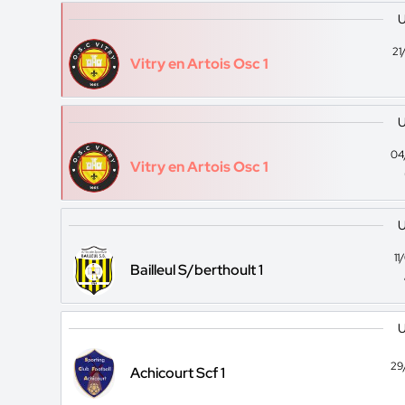
U
21
Vitry en Artois Osc 1
U
04
Vitry en Artois Osc 1
U
1
Bailleul S/berthoult 1
U
29
Achicourt Scf 1