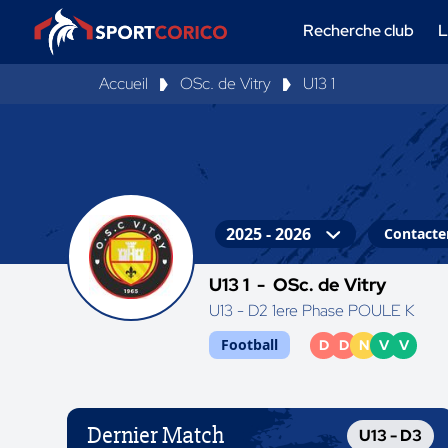
Recherche club
L
Accueil
OSc. de Vitry
U13 1
Contacter
U13 1 -
OSc. de Vitry
U13 - D2 1ere Phase POULE K
Football
D
D
N
V
V
Dernier Match
U13 - D3