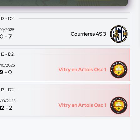
13 - D2
1/10/2025
Courrieres AS 3
0
-
7
13 - D2
8/10/2025
Vitry en Artois Osc 1
9
-
0
13 - D2
/10/2025
Vitry en Artois Osc 1
12
-
2