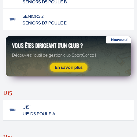
SENIORS D5 POULE B
SENIORS 2
SENIORS D7 POULE E
Nouveau!
VOUS ÊTES DIRIGEANT D'UN CLUB ?
Découvrez l'outil de gestion club SportCorico !
En savoir plus
U15
U15 1
U15 D5 POULE A