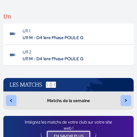
U11
U11 1
U11 M - D4 1ere Phase POULE G
U11 2
U11 M - D4 1ere Phase POULE G
LES MATCHS
<
>
Matchs de la semaine
Intégrez les matchs de votre club sur votre site
web !
EN SAVOIR PLUS