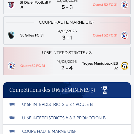
02/05/2026
St Dizier Football F
Ouest 52 FC 31
5
-
3
31
COUPE HAUTE MARNE U16F
14/05/2026
St Gilles FC 31
Ouest 52 FC 31
3
-
1
U16F INTERDISTRICTS à 8
16/05/2026
Troyes Municipaux ES
Ouest 52 FC 31
2
-
4
32
Compétitions des U16 FÉMININES 31
U16F INTERDISTRICTS à 8 1 POULE B
U16F INTERDISTRICTS à 8 2 PROMOTION B
COUPE HAUTE MARNE U16F