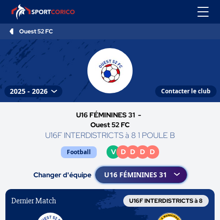
Ouest 52 FC
Contacter le club
U16 FÉMININES 31 -
Ouest 52 FC
U16F INTERDISTRICTS à 8 1 POULE B
V
D
D
D
D
Football
Changer d'équipe
Dernier Match
U16F INTERDISTRICTS à 8