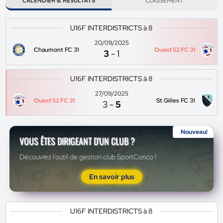
CALENDIER & RÉSULTATS
CLASSEMENT
U16F INTERDISTRICTS à 8
20/09/2025
Chaumont FC 31
Ouest 52 FC 31
3
-
1
U16F INTERDISTRICTS à 8
27/09/2025
Ouest 52 FC 31
St Gilles FC 31
3
-
5
Nouveau!
VOUS ÊTES DIRIGEANT D'UN CLUB ?
Découvrez l'outil de gestion club SportCorico !
En savoir plus
U16F INTERDISTRICTS à 8