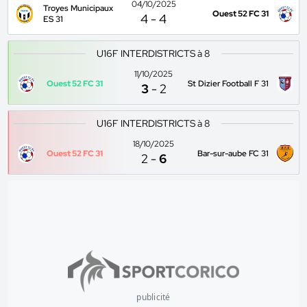
04/10/2025
Troyes Municipaux
Ouest 52 FC 31
4
-
4
ES 31
U16F INTERDISTRICTS à 8
11/10/2025
Ouest 52 FC 31
St Dizier Football F 31
3
-
2
U16F INTERDISTRICTS à 8
18/10/2025
Ouest 52 FC 31
Bar-sur-aube FC 31
2
-
6
publicité