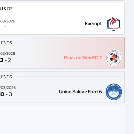
U13 D5
/03/2026
Exempt
-
U13 D5
/03/2026
Pays de Gex FC 7
3
-
2
U13 D5
/03/2026
Union Saleve Foot 6
10
-
3