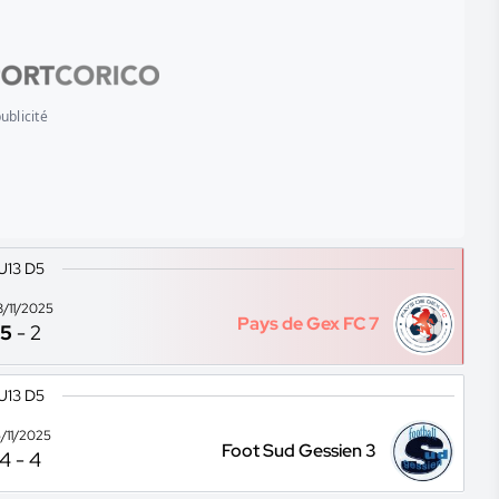
ublicité
U13 D5
8/11/2025
Pays de Gex FC 7
5
-
2
U13 D5
5/11/2025
Foot Sud Gessien 3
4
-
4