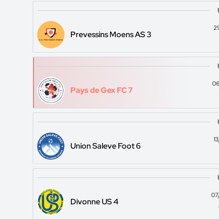
2
Prevessins Moens AS 3
06
Pays de Gex FC 7
1
Union Saleve Foot 6
07
Divonne US 4