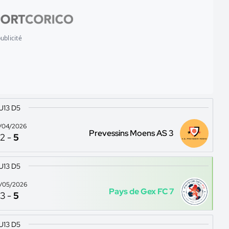
ublicité
U13 D5
/04/2026
Prevessins Moens AS 3
2
-
5
U13 D5
/05/2026
Pays de Gex FC 7
3
-
5
U13 D5