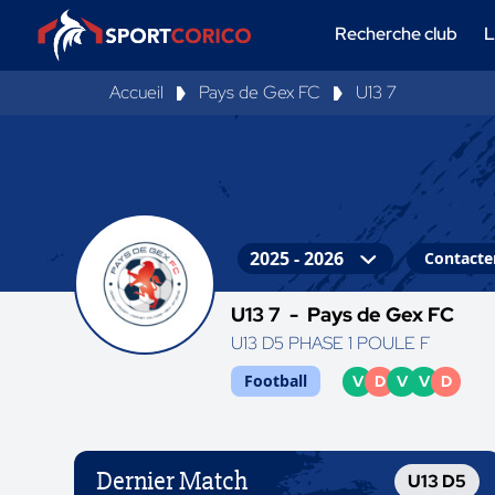
Recherche club
L
Accueil
Pays de Gex FC
U13 7
Contacter
U13 7 -
Pays de Gex FC
U13 D5 PHASE 1 POULE F
Football
V
D
V
V
D
Dernier Match
U13 D5