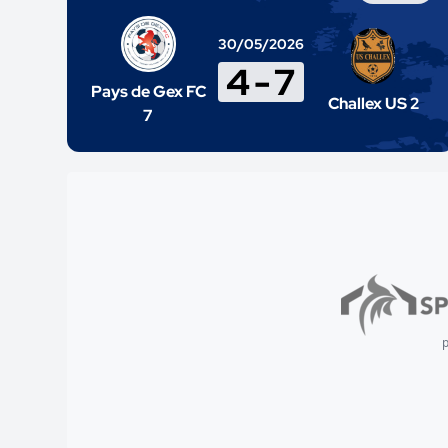
30/05/2026
4
-
7
Pays de Gex FC
Challex US 2
7
p