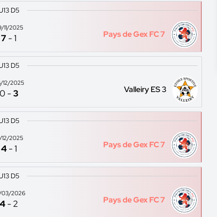
U13 D5
9/11/2025
Pays de Gex FC 7
7
-
1
U13 D5
/12/2025
Valleiry ES 3
0
-
3
U13 D5
3/12/2025
Pays de Gex FC 7
4
-
1
U13 D5
/03/2026
Pays de Gex FC 7
4
-
2