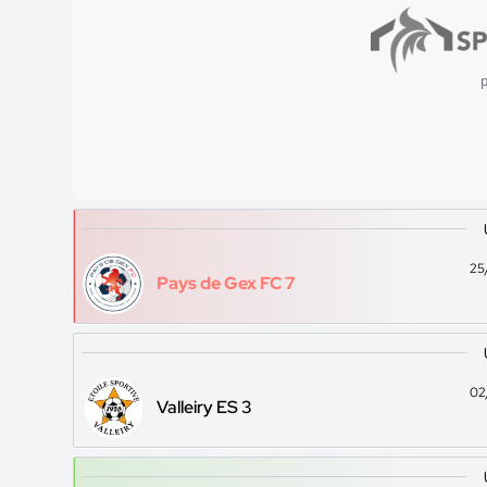
p
25
Pays de Gex FC 7
02
Valleiry ES 3