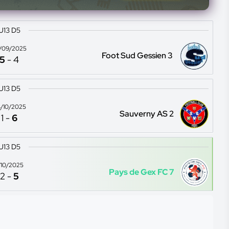
U13 D5
/09/2025
Foot Sud Gessien 3
5
-
4
U13 D5
/10/2025
Sauverny AS 2
1
-
6
U13 D5
1/10/2025
Pays de Gex FC 7
2
-
5