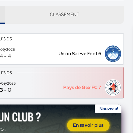
CLASSEMENT
U13 D5
/09/2025
Union Saleve Foot 6
4
-
4
U13 D5
/09/2025
Pays de Gex FC 7
3
-
0
Nouveau!
'UN CLUB ?
En savoir plus
o !