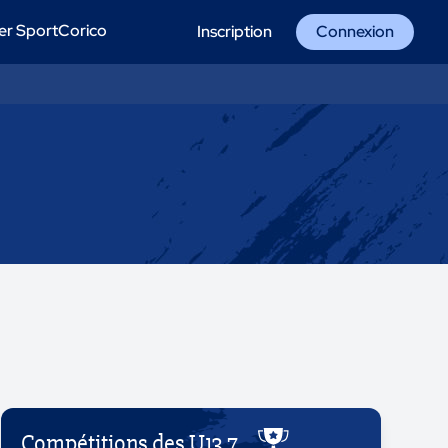
er SportCorico
Inscription
Connexion
Compétitions des U13 7