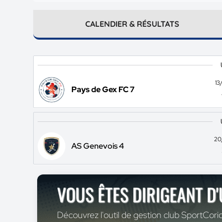
CALENDIER & RÉSULTATS
13
Pays de Gex FC 7
20
AS Genevois 4
VOUS ÊTES DIRIGEANT D
Découvrez l'outil de gestion club SportCoric