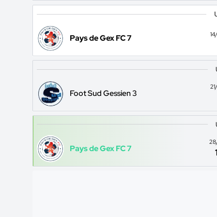
14
Pays de Gex FC 7
21
Foot Sud Gessien 3
28
Pays de Gex FC 7