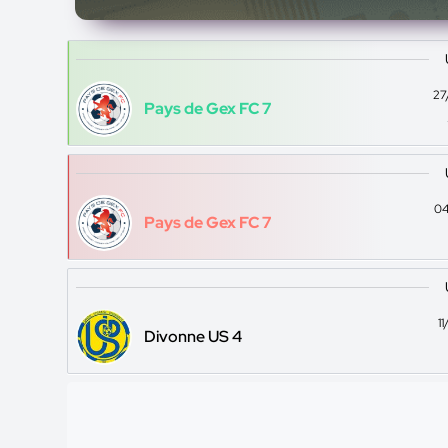
27
Pays de Gex FC 7
04
Pays de Gex FC 7
1
Divonne US 4