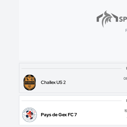
p
0
Challex US 2
1
Pays de Gex FC 7