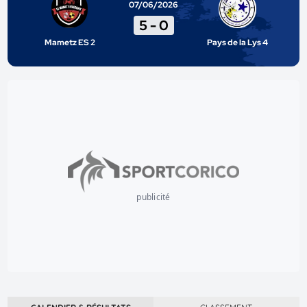
07/06/2026
5
-
0
Mametz ES 2
Pays de la Lys 4
publicité