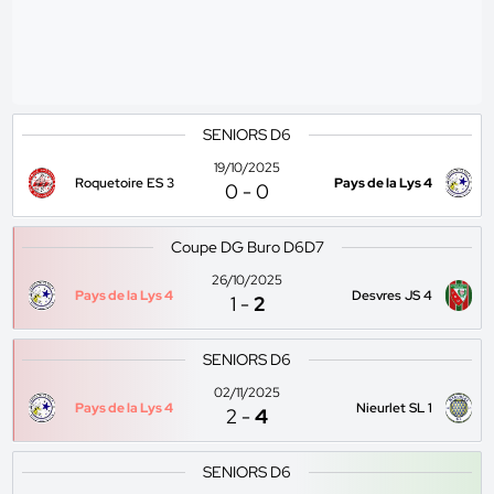
SENIORS D6
19/10/2025
Roquetoire ES 3
Pays de la Lys 4
0
-
0
Coupe DG Buro D6D7
26/10/2025
Pays de la Lys 4
Desvres JS 4
1
-
2
SENIORS D6
02/11/2025
Pays de la Lys 4
Nieurlet SL 1
2
-
4
SENIORS D6