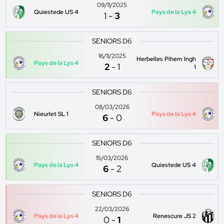
09/11/2025
Quiestede US 4
Pays de la Lys 4
1
-
3
SENIORS D6
16/11/2025
Herbelles Pihem Ingh
Pays de la Lys 4
2
-
1
1
SENIORS D6
08/03/2026
Nieurlet SL 1
Pays de la Lys 4
6
-
0
SENIORS D6
15/03/2026
Pays de la Lys 4
Quiestede US 4
6
-
2
SENIORS D6
22/03/2026
Pays de la Lys 4
Renescure JS 2
0
-
1