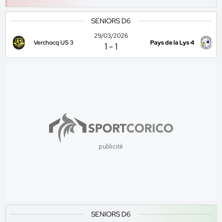
SENIORS D6
29/03/2026
Verchocq US 3
Pays de la Lys 4
1
-
1
publicité
SENIORS D6