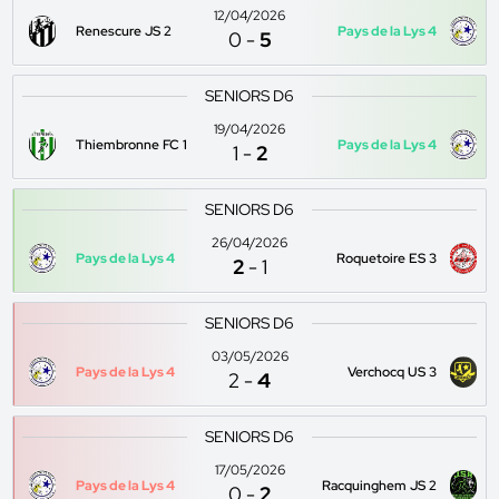
12/04/2026
Renescure JS 2
Pays de la Lys 4
0
-
5
SENIORS D6
19/04/2026
Thiembronne FC 1
Pays de la Lys 4
1
-
2
SENIORS D6
26/04/2026
Pays de la Lys 4
Roquetoire ES 3
2
-
1
SENIORS D6
03/05/2026
Pays de la Lys 4
Verchocq US 3
2
-
4
SENIORS D6
17/05/2026
Pays de la Lys 4
Racquinghem JS 2
0
-
2