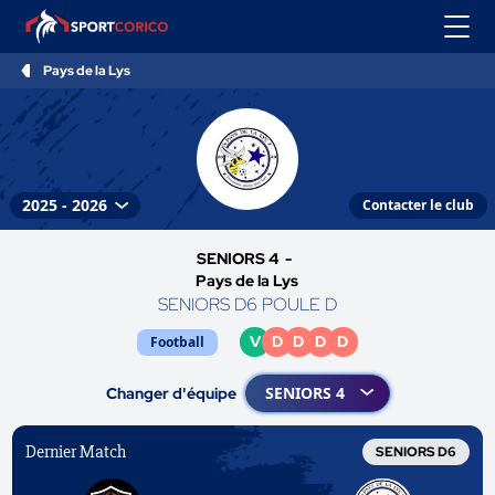
Pays de la Lys
Contacter le club
SENIORS 4 -
Pays de la Lys
SENIORS D6 POULE D
V
D
D
D
D
Football
Changer d'équipe
Dernier Match
SENIORS D6