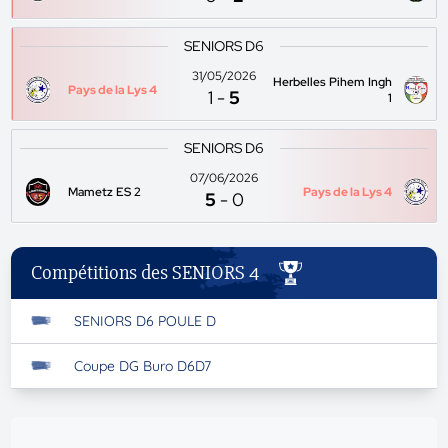
SENIORS D6
31/05/2026
Herbelles Pihem Ingh
Pays de la Lys 4
1
-
5
1
SENIORS D6
07/06/2026
Mametz ES 2
Pays de la Lys 4
5
-
0
Compétitions des SENIORS 4
SENIORS D6 POULE D
Coupe DG Buro D6D7