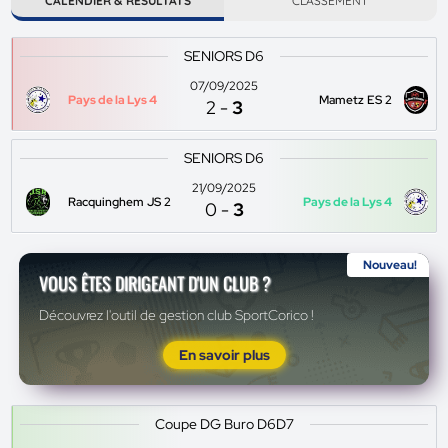
CALENDIER & RÉSULTATS
CLASSEMENT
SENIORS D6
07/09/2025
Pays de la Lys 4
Mametz ES 2
2
-
3
SENIORS D6
21/09/2025
Racquinghem JS 2
Pays de la Lys 4
0
-
3
Nouveau!
VOUS ÊTES DIRIGEANT D'UN CLUB ?
Découvrez l'outil de gestion club SportCorico !
En savoir plus
Coupe DG Buro D6D7