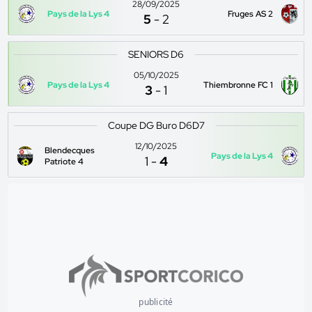
28/09/2025
Pays de la Lys 4
Fruges AS 2
5
-
2
SENIORS D6
05/10/2025
Pays de la Lys 4
Thiembronne FC 1
3
-
1
Coupe DG Buro D6D7
12/10/2025
Blendecques
Pays de la Lys 4
1
-
4
Patriote 4
publicité