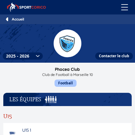
Accueil
Contacter le club
Phocea Club
Club de Football à Marseille 10
Football
LES ÉQUIPES
U15
U15 1