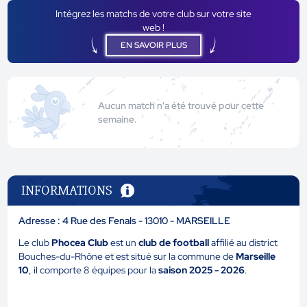
Intégrez les matchs de votre club sur votre site
web !
EN SAVOIR PLUS
Aucun match n'a été trouvé pour cette
semaine.
INFORMATIONS
Adresse : 4 Rue des Fenals - 13010 - MARSEILLE
Le club
Phocea Club
est un
club de football
affilié au district
Bouches-du-Rhône et est situé sur la commune de
Marseille
10
, il comporte 8 équipes pour la
saison 2025 - 2026
.