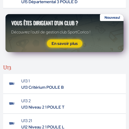
U15 Départemental 3 POULE D
Nouveau!
VOUS ÊTES DIRIGEANT D'UN CLUB ?
Découvrez l'outil de gestion club SportCorico !
En savoir plus
U13
U13 1
U13 Critérium POULE B
U13 2
U13 Niveau 2 1 POULE T
U13 21
U12 Niveau 2 1 POULE L