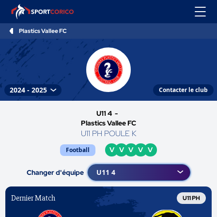
Plastics Vallee FC
Contacter le club
U11 4 -
Plastics Vallee FC
U11 PH POULE K
V
V
V
V
V
Football
Changer d'équipe
Dernier Match
U11 PH