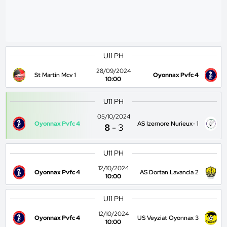
U11 PH
28/09/2024
St Martin Mcv 1
Oyonnax Pvfc 4
10:00
U11 PH
05/10/2024
Oyonnax Pvfc 4
AS Izernore Nurieux- 1
8
-
3
U11 PH
12/10/2024
Oyonnax Pvfc 4
AS Dortan Lavancia 2
10:00
U11 PH
12/10/2024
Oyonnax Pvfc 4
US Veyziat Oyonnax 3
10:00