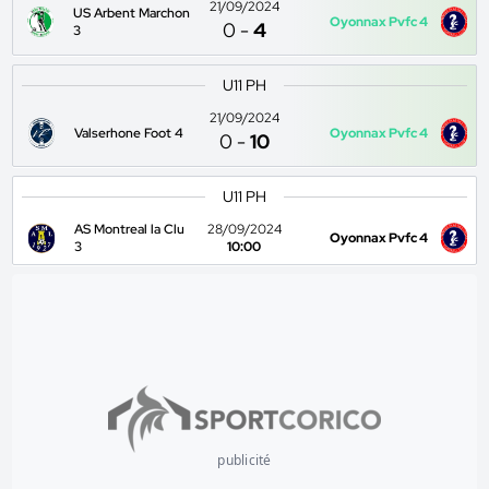
21/09/2024
US Arbent Marchon
Oyonnax Pvfc 4
0
-
4
3
U11 PH
21/09/2024
Valserhone Foot 4
Oyonnax Pvfc 4
0
-
10
U11 PH
AS Montreal la Clu
28/09/2024
Oyonnax Pvfc 4
3
10:00
publicité