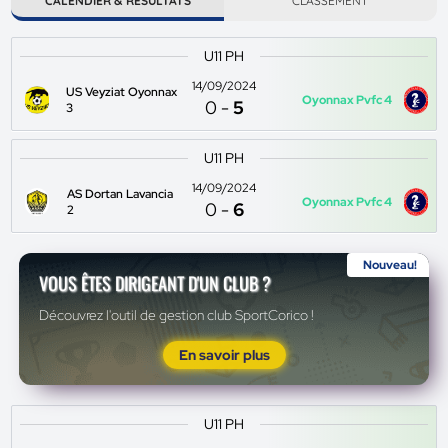
CALENDIER & RÉSULTATS
CLASSEMENT
U11 PH
14/09/2024
US Veyziat Oyonnax
Oyonnax Pvfc 4
0
-
5
3
U11 PH
14/09/2024
AS Dortan Lavancia
Oyonnax Pvfc 4
0
-
6
2
Nouveau!
VOUS ÊTES DIRIGEANT D'UN CLUB ?
Découvrez l'outil de gestion club SportCorico !
En savoir plus
U11 PH