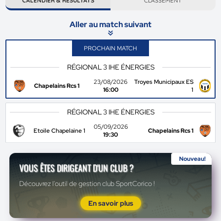
CALENDIER & RÉSULTATS
CLASSEMENT
Aller au match suivant
PROCHAIN MATCH
RÉGIONAL 3 IHE ÉNERGIES
23/08/2026
Troyes Municipaux ES
Chapelains Rcs 1
16:00
1
RÉGIONAL 3 IHE ÉNERGIES
05/09/2026
Etoile Chapelaine 1
Chapelains Rcs 1
19:30
Nouveau!
VOUS ÊTES DIRIGEANT D'UN CLUB ?
Découvrez l'outil de gestion club SportCorico !
En savoir plus