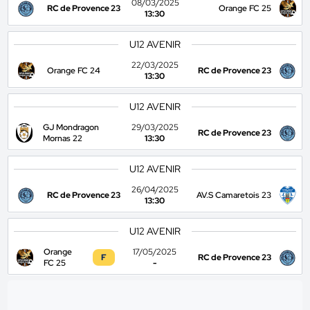
08/03/2025
RC de Provence 23
Orange FC 25
13:30
U12 AVENIR
22/03/2025
Orange FC 24
RC de Provence 23
13:30
U12 AVENIR
GJ Mondragon
29/03/2025
RC de Provence 23
Mornas 22
13:30
U12 AVENIR
26/04/2025
RC de Provence 23
AV.S Camaretois 23
13:30
U12 AVENIR
Orange
17/05/2025
F
RC de Provence 23
FC 25
-