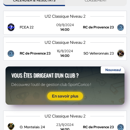
CALENDIER & RÉSULTATS
CLASSEMENT
U12 Classique Niveau 2
09/11/2024
FCEA 22
RC de Provence 23
14:00
U12 Classique Niveau 2
16/11/2024
RC de Provence 23
SO Velleronnais 23
14:00
Nouveau!
VOUS ÊTES DIRIGEANT D'UN CLUB ?
Découvrez l'outil de gestion club SportCorico !
En savoir plus
U12 Classique Niveau 2
23/11/2024
O. Montelais 24
RC de Provence 23
14:00