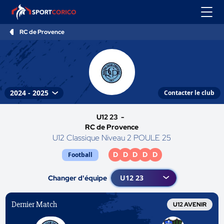
RC de Provence
Contacter le club
U12 23 -
RC de Provence
U12 Classique Niveau 2 POULE 25
D
D
D
D
D
Football
Changer d'équipe
Dernier Match
U12 AVENIR