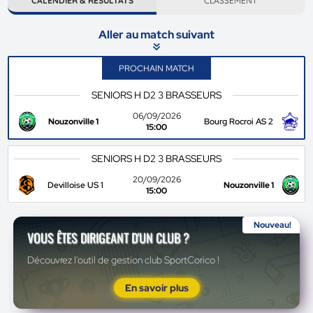
CALENDIER & RÉSULTATS
CLASSEMENT
Aller au match suivant
PROCHAIN MATCH
SENIORS H D2 3 BRASSEURS
06/09/2026
Nouzonville 1
Bourg Rocroi AS 2
15:00
SENIORS H D2 3 BRASSEURS
20/09/2026
Devilloise US 1
Nouzonville 1
15:00
Nouveau!
VOUS ÊTES DIRIGEANT D'UN CLUB ?
Découvrez l'outil de gestion club SportCorico !
En savoir plus