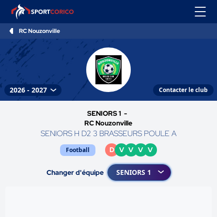
RC Nouzonville
Contacter le club
SENIORS 1 -
RC Nouzonville
SENIORS H D2 3 BRASSEURS POULE A
D
V
V
V
V
Football
Changer d'équipe