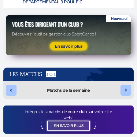
DÉPARTEMENTAL 3 POULE C
Nouveau!
VOUS ÊTES DIRIGEANT D'UN CLUB ?
Découvrez l'outil de gestion club SportCorico !
En savoir plus
LES MATCHS
<
>
Matchs de la semaine
Intégrez les matchs de votre club sur votre site
web !
EN SAVOIR PLUS