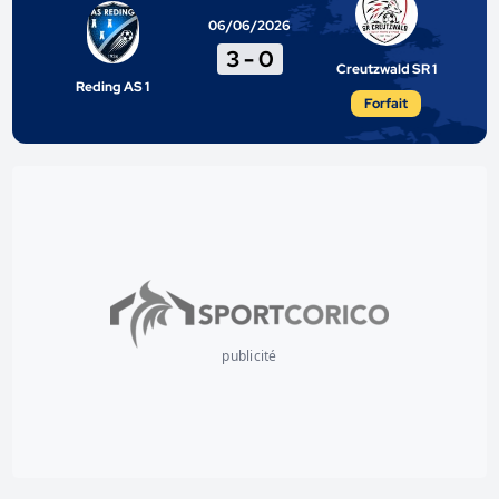
06/06/2026
3
-
0
Creutzwald SR 1
Reding AS 1
Forfait
publicité