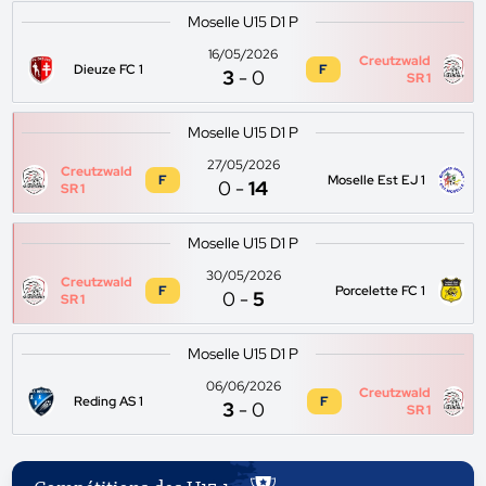
Moselle U15 D1 P
16/05/2026
Creutzwald
Dieuze FC 1
F
3
-
0
SR 1
Moselle U15 D1 P
27/05/2026
Creutzwald
F
Moselle Est EJ 1
0
-
14
SR 1
Moselle U15 D1 P
30/05/2026
Creutzwald
F
Porcelette FC 1
0
-
5
SR 1
Moselle U15 D1 P
06/06/2026
Creutzwald
Reding AS 1
F
3
-
0
SR 1