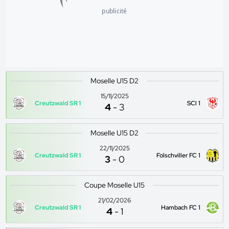
publicité
Moselle U15 D2
15/11/2025
Creutzwald SR 1
SCl 1
4
-
3
Moselle U15 D2
22/11/2025
Creutzwald SR 1
Folschviller FC 1
3
-
0
Coupe Moselle U15
21/02/2026
Creutzwald SR 1
Hambach FC 1
4
-
1