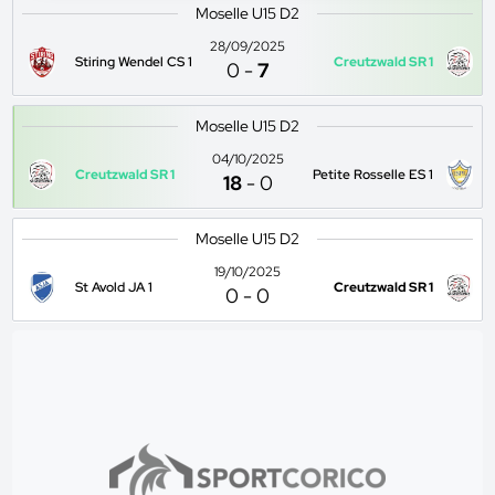
Moselle U15 D2
28/09/2025
Stiring Wendel CS 1
Creutzwald SR 1
0
-
7
Moselle U15 D2
04/10/2025
Creutzwald SR 1
Petite Rosselle ES 1
18
-
0
Moselle U15 D2
19/10/2025
St Avold JA 1
Creutzwald SR 1
0
-
0