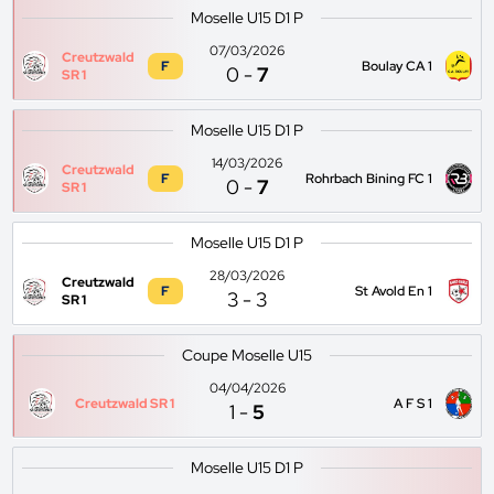
Moselle U15 D1 P
07/03/2026
Creutzwald
F
Boulay CA 1
0
-
7
SR 1
Moselle U15 D1 P
14/03/2026
Creutzwald
F
Rohrbach Bining FC 1
0
-
7
SR 1
Moselle U15 D1 P
28/03/2026
Creutzwald
F
St Avold En 1
3
-
3
SR 1
Coupe Moselle U15
04/04/2026
Creutzwald SR 1
A F S 1
1
-
5
Moselle U15 D1 P