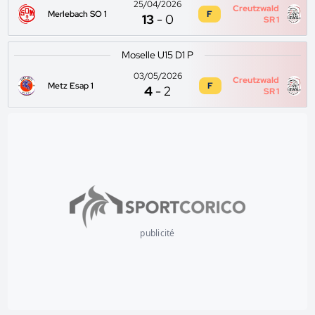
25/04/2026
Creutzwald
Merlebach SO 1
F
13
-
0
SR 1
Moselle U15 D1 P
03/05/2026
Creutzwald
Metz Esap 1
F
4
-
2
SR 1
publicité