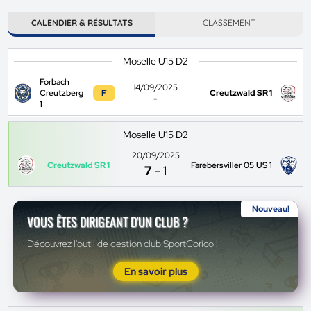
CALENDIER & RÉSULTATS
CLASSEMENT
Moselle U15 D2
Forbach
14/09/2025
Creutzberg
F
Creutzwald SR 1
-
1
Moselle U15 D2
20/09/2025
Creutzwald SR 1
Farebersviller 05 US 1
7
-
1
Nouveau!
VOUS ÊTES DIRIGEANT D'UN CLUB ?
Découvrez l'outil de gestion club SportCorico !
En savoir plus