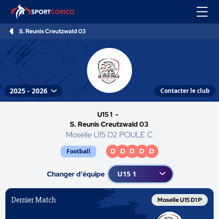
S. Reunis Creutzwald 03
Contacter le club
U15 1 -
S. Reunis Creutzwald 03
Moselle U15 D2 POULE C
D
D
D
D
D
Football
Changer d'équipe
Dernier Match
Moselle U15 D1 P