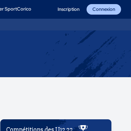
er SportCorico
Inscription
Connexion
Compétitions des U12 22