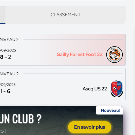
CLASSEMENT
 NIVEAU 2
/09/2025
Sailly Forest Foot 22
8
-
2
 NIVEAU 2
/09/2025
Ascq US 22
1
-
6
Nouveau!
'UN CLUB ?
En savoir plus
o !