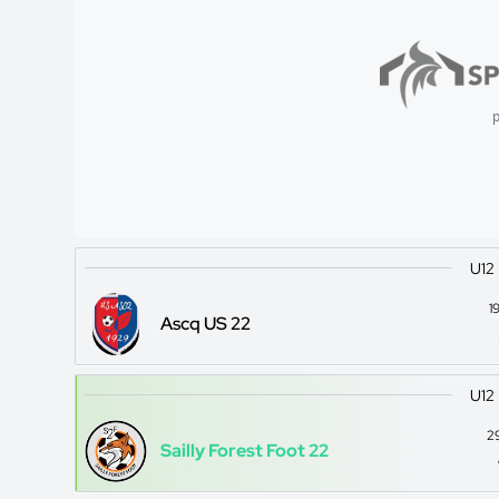
p
U12
1
Ascq US 22
U12
2
Sailly Forest Foot 22