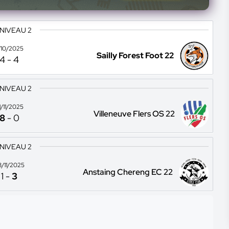
 NIVEAU 2
1/10/2025
Sailly Forest Foot 22
4
-
4
 NIVEAU 2
1/11/2025
Villeneuve Flers OS 22
8
-
0
 NIVEAU 2
8/11/2025
Anstaing Chereng EC 22
1
-
3