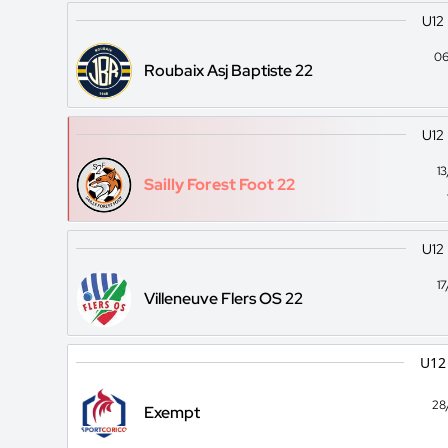
U12
06
Roubaix Asj Baptiste 22
U12
1
Sailly Forest Foot 22
U12
1
Villeneuve Flers OS 22
U12
28
Exempt