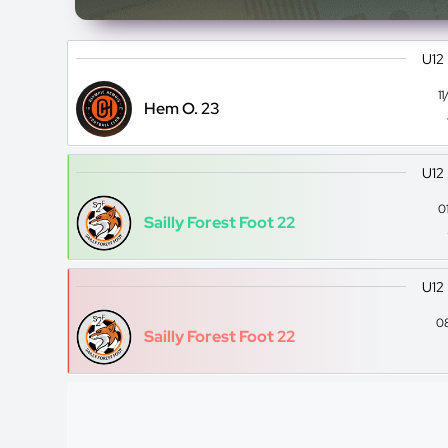
U12
1
Hem O. 23
U12
0
Sailly Forest Foot 22
U12
0
Sailly Forest Foot 22