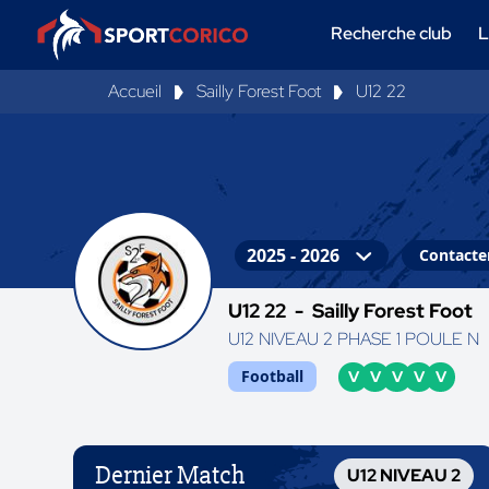
Recherche club
L
Accueil
Sailly Forest Foot
U12 22
Contacter
U12 22 -
Sailly Forest Foot
U12 NIVEAU 2 PHASE 1 POULE N
Football
V
V
V
V
V
Dernier Match
U12 NIVEAU 2