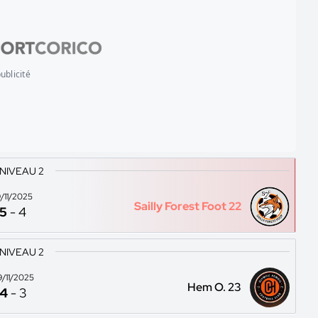
ublicité
 NIVEAU 2
9/11/2025
Sailly Forest Foot 22
5
-
4
 NIVEAU 2
9/11/2025
Hem O. 23
4
-
3