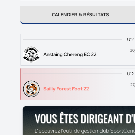
CALENDIER & RÉSULTATS
U12
20
Anstaing Chereng EC 22
U12
27
Sailly Forest Foot 22
VOUS ÊTES DIRIGEANT D
Découvrez l'outil de gestion club SportCoric