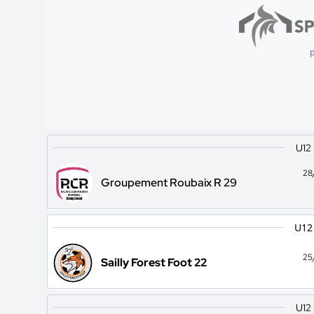
p
U12
28
Groupement Roubaix R 29
U12
25
Sailly Forest Foot 22
U12