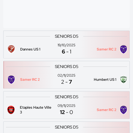
SENIORS D5
19/10/2025
Dannes US 1
Samer RC 2
6
-
1
SENIORS D5
02/11/2025
Samer RC 2
Humbert US 1
2
-
7
SENIORS D5
09/11/2025
Etaples Haute Ville
Samer RC 2
12
-
0
3
SENIORS D5