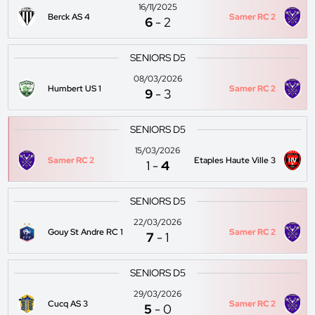
16/11/2025
Berck AS 4
Samer RC 2
6
-
2
SENIORS D5
08/03/2026
Humbert US 1
Samer RC 2
9
-
3
SENIORS D5
15/03/2026
Samer RC 2
Etaples Haute Ville 3
1
-
4
SENIORS D5
22/03/2026
Gouy St Andre RC 1
Samer RC 2
7
-
1
SENIORS D5
29/03/2026
Cucq AS 3
Samer RC 2
5
-
0