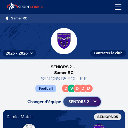
Samer RC
Contacter le club
SENIORS 2 -
Samer RC
SENIORS D5 POULE E
D
V
D
D
D
Football
Changer d'équipe
Dernier Match
SENIORS D5