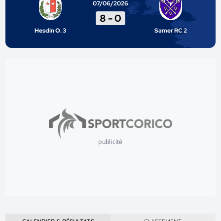
07/06/2026
8
-
0
Hesdin O. 3
Samer RC 2
publicité