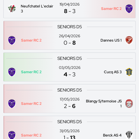
19/04/2026
Neufchatel L'eclair
Samer RC 2
8
-
3
3
SENIORS D5
26/04/2026
Samer RC 2
Dannes US 1
0
-
8
SENIORS D5
03/05/2026
Samer RC 2
Cucq AS 3
4
-
3
SENIORS D5
17/05/2026
Blangy S/ternoise JS
Samer RC 2
2
-
6
1
SENIORS D5
31/05/2026
Samer RC 2
Berck AS 4
1
-
13