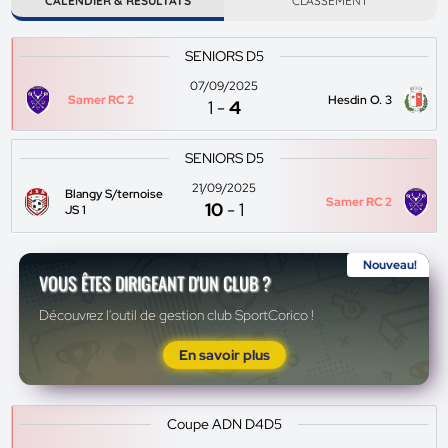
CALENDIER & RÉSULTATS
CLASSEMENT
SENIORS D5
07/09/2025
Samer RC 2
Hesdin O. 3
1
-
4
SENIORS D5
21/09/2025
Blangy S/ternoise
Samer RC 2
10
-
1
JS 1
Nouveau!
VOUS ÊTES DIRIGEANT D'UN CLUB ?
Découvrez l'outil de gestion club SportCorico !
En savoir plus
Coupe ADN D4D5