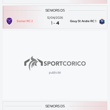
SENIORS D5
12/04/2026
Samer RC 2
Gouy St Andre RC 1
1
-
4
publicité
SENIORS D5