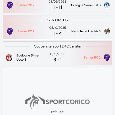
28/09/2025
Samer RC 2
Boulogne S/mer Esl 3
1
-
11
SENIORS D5
05/10/2025
Samer RC 2
Neufchatel L'eclair 3
1
-
4
Coupe Intersport D4D5 matin
12/10/2025
Boulogne S/mer
Samer RC 2
3
-
1
Usco 3
publicité