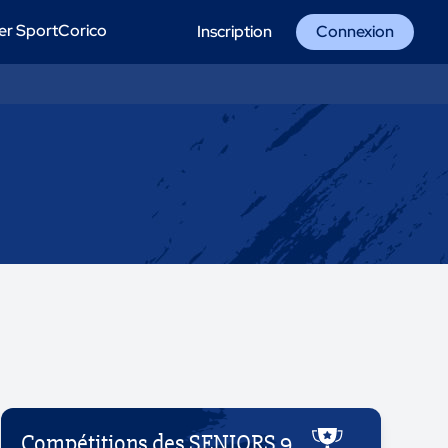
er SportCorico
Inscription
Connexion
Compétitions des SENIORS 9