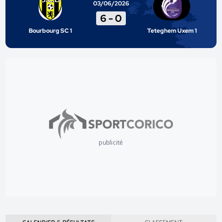
03/06/2026
6
-
0
Bourbourg SC 1
Teteghem Uxem 1
publicité