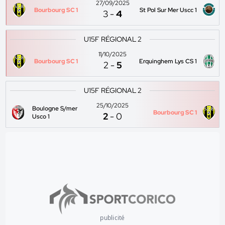
27/09/2025
Bourbourg SC 1
St Pol Sur Mer Uscc 1
3
-
4
U15F RÉGIONAL 2
11/10/2025
Bourbourg SC 1
Erquinghem Lys CS 1
2
-
5
U15F RÉGIONAL 2
25/10/2025
Boulogne S/mer
Bourbourg SC 1
2
-
0
Usco 1
publicité