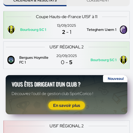
CALENDIER & RÉSULTATS
CLASSEMENT
Coupe Hauts-de-France U15F à 11
13/09/2025
Bourbourg SC 1
Teteghem Uxem 1
2
-
1
U15F RÉGIONAL 2
20/09/2025
Bergues Hoymille
Bourbourg SC 1
0
-
5
FC 1
Nouveau!
VOUS ÊTES DIRIGEANT D'UN CLUB ?
Découvrez l'outil de gestion club SportCorico !
En savoir plus
U15F RÉGIONAL 2