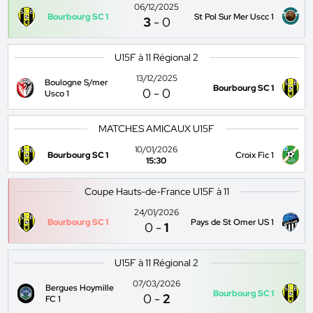
06/12/2025
Bourbourg SC 1
St Pol Sur Mer Uscc 1
3
-
0
U15F à 11 Régional 2
13/12/2025
Boulogne S/mer
Bourbourg SC 1
0
-
0
Usco 1
MATCHES AMICAUX U15F
10/01/2026
Bourbourg SC 1
Croix Fic 1
15:30
Coupe Hauts-de-France U15F à 11
24/01/2026
Bourbourg SC 1
Pays de St Omer US 1
0
-
1
U15F à 11 Régional 2
07/03/2026
Bergues Hoymille
Bourbourg SC 1
0
-
2
FC 1