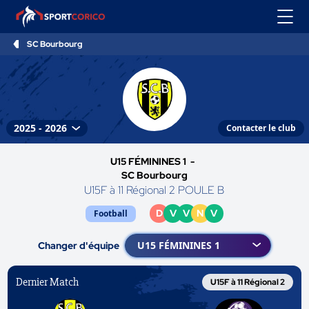
SC Bourbourg
Contacter le club
U15 FÉMININES 1 -
SC Bourbourg
U15F à 11 Régional 2 POULE B
D
V
V
N
V
Football
Changer d'équipe
Dernier Match
U15F à 11 Régional 2