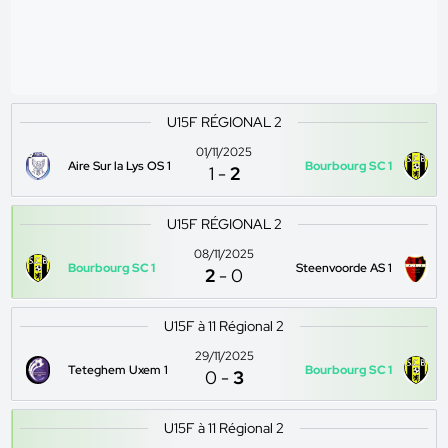
U15F RÉGIONAL 2
01/11/2025
Aire Sur la Lys OS 1
Bourbourg SC 1
1
-
2
U15F RÉGIONAL 2
08/11/2025
Bourbourg SC 1
Steenvoorde AS 1
2
-
0
U15F à 11 Régional 2
29/11/2025
Teteghem Uxem 1
Bourbourg SC 1
0
-
3
U15F à 11 Régional 2