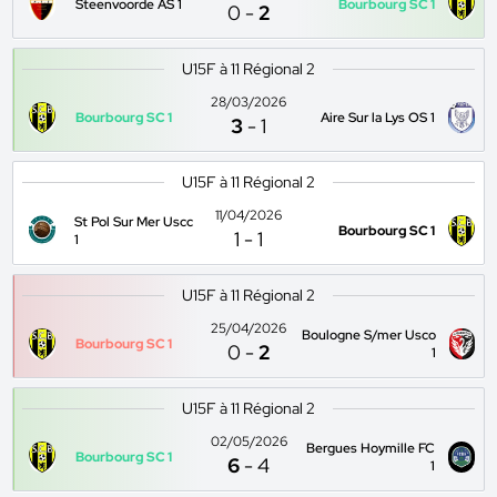
Steenvoorde AS 1
Bourbourg SC 1
0
-
2
U15F à 11 Régional 2
28/03/2026
Bourbourg SC 1
Aire Sur la Lys OS 1
3
-
1
U15F à 11 Régional 2
11/04/2026
St Pol Sur Mer Uscc
Bourbourg SC 1
1
-
1
1
U15F à 11 Régional 2
25/04/2026
Boulogne S/mer Usco
Bourbourg SC 1
0
-
2
1
U15F à 11 Régional 2
02/05/2026
Bergues Hoymille FC
Bourbourg SC 1
6
-
4
1