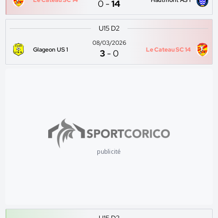
Le Cateau SC 14
Hautmont AS 1
0
-
14
U15 D2
08/03/2026
Glageon US 1
Le Cateau SC 14
3
-
0
publicité