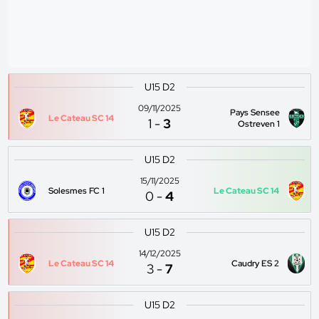
U15 D2
09/11/2025
Pays Sensee
Le Cateau SC 14
1
-
3
Ostreven 1
U15 D2
15/11/2025
Solesmes FC 1
Le Cateau SC 14
0
-
4
U15 D2
14/12/2025
Le Cateau SC 14
Caudry ES 2
3
-
7
U15 D2