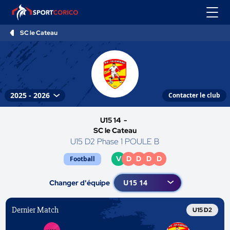
SC le Cateau
Contacter le club
U15 14 -
SC le Cateau
U15 D2 Phase 1 POULE B
V
D
D
D
D
Football
Changer d'équipe
Dernier Match
U15 D2