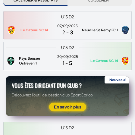
CALENDIER & RÉSULTATS
CLASSEMENT
U15 D2
07/09/2025
Le Cateau SC 14
Neuville St Remy FC 1
2
-
3
U15 D2
20/09/2025
Pays Sensee
Le Cateau SC 14
1
-
5
Ostreven 1
Nouveau!
VOUS ÊTES DIRIGEANT D'UN CLUB ?
Découvrez l'outil de gestion club SportCorico !
En savoir plus
U15 D2