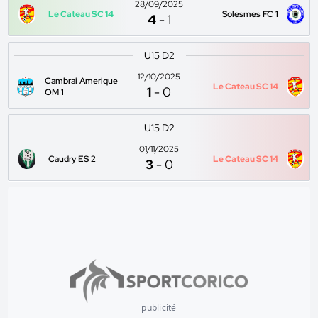
28/09/2025
Le Cateau SC 14
Solesmes FC 1
4
-
1
U15 D2
12/10/2025
Cambrai Amerique
Le Cateau SC 14
1
-
0
OM 1
U15 D2
01/11/2025
Caudry ES 2
Le Cateau SC 14
3
-
0
publicité