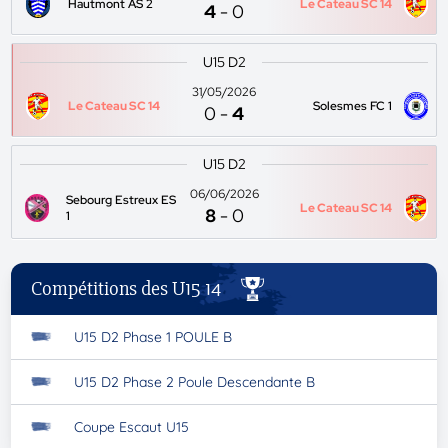
Hautmont AS 2
Le Cateau SC 14
4
-
0
U15 D2
31/05/2026
Le Cateau SC 14
Solesmes FC 1
0
-
4
U15 D2
06/06/2026
Sebourg Estreux ES
Le Cateau SC 14
8
-
0
1
Compétitions des U15 14
U15 D2 Phase 1 POULE B
U15 D2 Phase 2 Poule Descendante B
Coupe Escaut U15