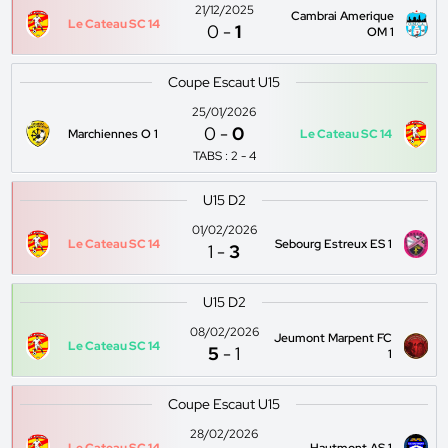
21/12/2025
Cambrai Amerique
Le Cateau SC 14
0
-
1
OM 1
Coupe Escaut U15
25/01/2026
0
-
0
Marchiennes O 1
Le Cateau SC 14
TABS : 2 - 4
U15 D2
01/02/2026
Le Cateau SC 14
Sebourg Estreux ES 1
1
-
3
U15 D2
08/02/2026
Jeumont Marpent FC
Le Cateau SC 14
5
-
1
1
Coupe Escaut U15
28/02/2026