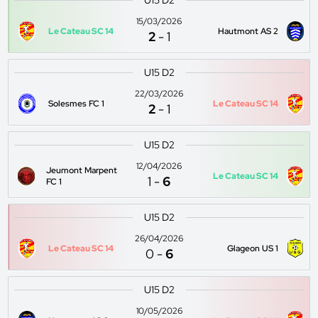
U15 D2
15/03/2026
Le Cateau SC 14
Hautmont AS 2
2
-
1
U15 D2
22/03/2026
Solesmes FC 1
Le Cateau SC 14
2
-
1
U15 D2
12/04/2026
Jeumont Marpent
Le Cateau SC 14
1
-
6
FC 1
U15 D2
26/04/2026
Le Cateau SC 14
Glageon US 1
0
-
6
U15 D2
10/05/2026