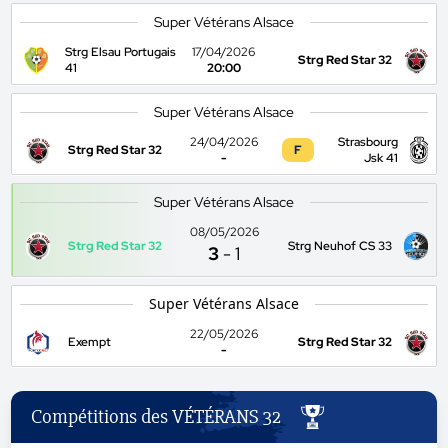
Super Vétérans Alsace
Strg Elsau Portugais
17/04/2026
Strg Red Star 32
41
20:00
Super Vétérans Alsace
24/04/2026
Strasbourg
Strg Red Star 32
F
-
Jsk 41
Super Vétérans Alsace
08/05/2026
Strg Red Star 32
Strg Neuhof CS 33
3
-
1
Super Vétérans Alsace
22/05/2026
Exempt
Strg Red Star 32
-
Compétitions des VÉTÉRANS 32