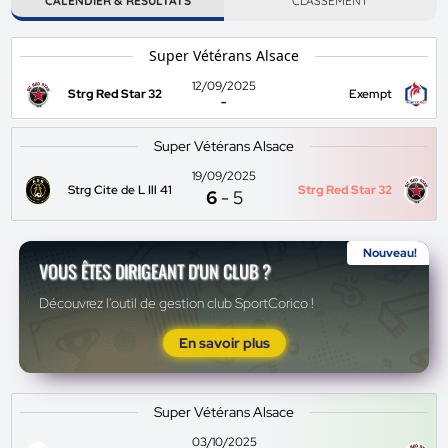
CALENDIER & RÉSULTATS
CLASSEMENT
Super Vétérans Alsace
12/09/2025
Strg Red Star 32
Exempt
-
Super Vétérans Alsace
19/09/2025
Strg Cite de L Ill 41
Strg Red Star 32
6
-
5
Nouveau!
VOUS ÊTES DIRIGEANT D'UN CLUB ?
Découvrez l'outil de gestion club SportCorico !
En savoir plus
Super Vétérans Alsace
03/10/2025