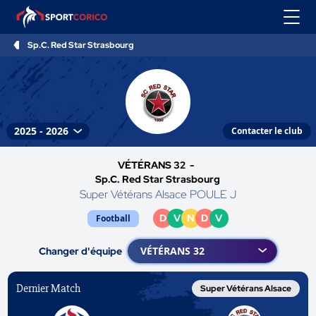
Sp.C. Red Star Strasbourg
Contacter le club
VÉTÉRANS 32 -
Sp.C. Red Star Strasbourg
Super Vétérans Alsace POULE J
D
V
N
D
V
Football
Changer d'équipe
Dernier Match
Super Vétérans Alsace