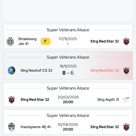
Super Vétérans Alsace
Strasbourg
07/11/2025
F
Strg Red Star 32
Jsk 41
-
Super Vétérans Alsace
19/11/2025
Strg Neuhof CS 33
Strg Red Star 32
8
-
6
Super Vétérans Alsace
20/03/2026
Strg Red Star 32
Strg Asptt 31
20:00
Super Vétérans Alsace
10/04/2026
Hautepierre Afj 41
Strg Red Star 32
20:00