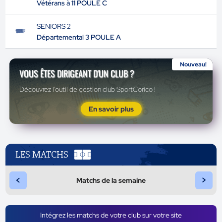
Vétérans à 11 POULE C
SENIORS 2
Départemental 3 POULE A
Nouveau!
VOUS ÊTES DIRIGEANT D'UN CLUB ?
Découvrez l'outil de gestion club SportCorico !
En savoir plus
LES MATCHS
<
>
Matchs de la semaine
Intégrez les matchs de votre club sur votre site