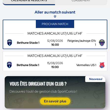
CALENDIER & RÉSULTATS
CLASSEMENT
Aller au match suivant
PROCHAIN MATCH
MATCHES AMICAUX U17/U16 LFHF
12/08/2026
Feignies/aulnoye Efc
Bethune Stade 1
16:00
1
MATCHES AMICAUX U17/U16 LFHF
15/08/2026
Bethune Stade 1
Vermelles US 1
15:00
Nouveau!
VOUS ÊTES DIRIGEANT D'UN CLUB ?
Découvrez l'outil de gestion club SportCorico !
En savoir plus