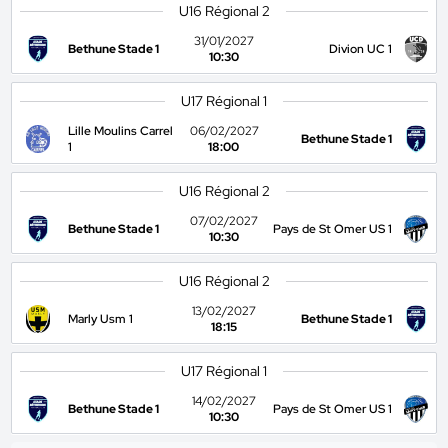
U16 Régional 2
31/01/2027
Bethune Stade 1
Divion UC 1
10:30
U17 Régional 1
Lille Moulins Carrel
06/02/2027
Bethune Stade 1
1
18:00
U16 Régional 2
07/02/2027
Bethune Stade 1
Pays de St Omer US 1
10:30
U16 Régional 2
13/02/2027
Marly Usm 1
Bethune Stade 1
18:15
U17 Régional 1
14/02/2027
Bethune Stade 1
Pays de St Omer US 1
10:30