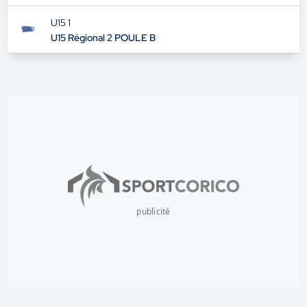
U17 8
MATCHES AMICAUX U17/U16 LFHF
U15 1
U15 Régional 2 POULE B
publicité