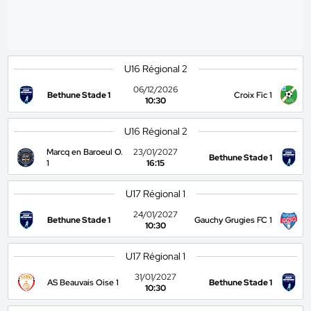
U16 Régional 2
06/12/2026
Bethune Stade 1
Croix Fic 1
10:30
U16 Régional 2
Marcq en Baroeul O.
23/01/2027
Bethune Stade 1
1
16:15
U17 Régional 1
24/01/2027
Bethune Stade 1
Gauchy Grugies FC 1
10:30
U17 Régional 1
31/01/2027
AS Beauvais Oise 1
Bethune Stade 1
10:30