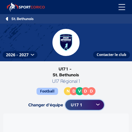
St. Bethunois
Contacter le club
U17 1 -
St. Bethunois
U17 Régional 1
N
D
V
D
D
Football
Changer d'équipe