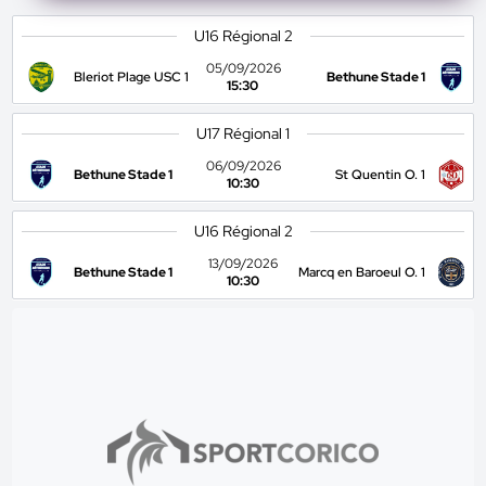
U16 Régional 2
05/09/2026
Bleriot Plage USC 1
Bethune Stade 1
15:30
U17 Régional 1
06/09/2026
Bethune Stade 1
St Quentin O. 1
10:30
U16 Régional 2
13/09/2026
Bethune Stade 1
Marcq en Baroeul O. 1
10:30