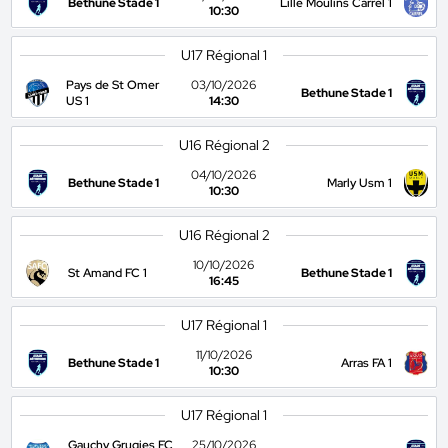
Bethune Stade 1
Lille Moulins Carrel 1
10:30
U17 Régional 1
Pays de St Omer
03/10/2026
Bethune Stade 1
US 1
14:30
U16 Régional 2
04/10/2026
Bethune Stade 1
Marly Usm 1
10:30
U16 Régional 2
10/10/2026
St Amand FC 1
Bethune Stade 1
16:45
U17 Régional 1
11/10/2026
Bethune Stade 1
Arras FA 1
10:30
U17 Régional 1
Gauchy Grugies FC
25/10/2026