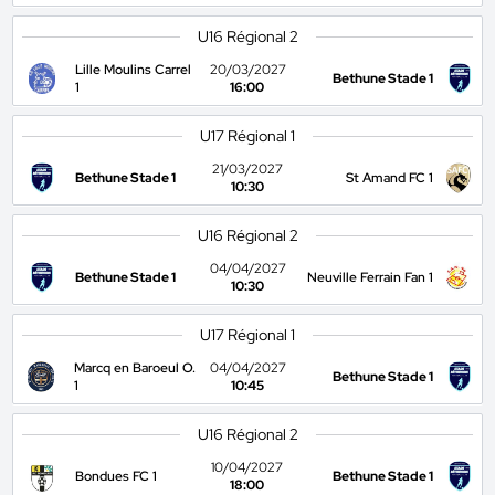
U16 Régional 2
Lille Moulins Carrel
20/03/2027
Bethune Stade 1
1
16:00
U17 Régional 1
21/03/2027
Bethune Stade 1
St Amand FC 1
10:30
U16 Régional 2
04/04/2027
Bethune Stade 1
Neuville Ferrain Fan 1
10:30
U17 Régional 1
Marcq en Baroeul O.
04/04/2027
Bethune Stade 1
1
10:45
U16 Régional 2
10/04/2027
Bondues FC 1
Bethune Stade 1
18:00