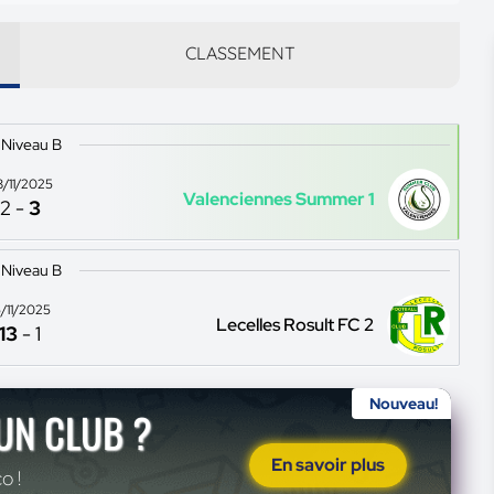
CLASSEMENT
 Niveau B
8/11/2025
Valenciennes Summer 1
2
-
3
 Niveau B
5/11/2025
Lecelles Rosult FC 2
13
-
1
Nouveau!
'UN CLUB ?
En savoir plus
o !