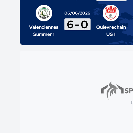
06/06/2026
6
-
0
Valenciennes
Quievrechain
Summer 1
US 1
p