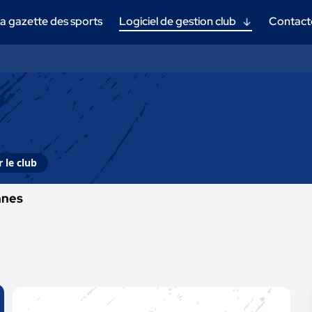
a gazette des sports
Logiciel de gestion club
Contact
 le club
nnes