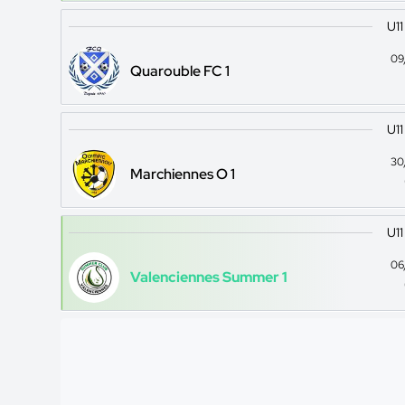
U11
09
Quarouble FC 1
U11
30
Marchiennes O 1
U11
06
Valenciennes Summer 1