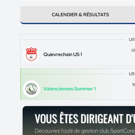
CALENDIER & RÉSULTATS
U11
0
Quievrechain US 1
U11
1
Valenciennes Summer 1
VOUS ÊTES DIRIGEANT D
Découvrez l'outil de gestion club SportCoric