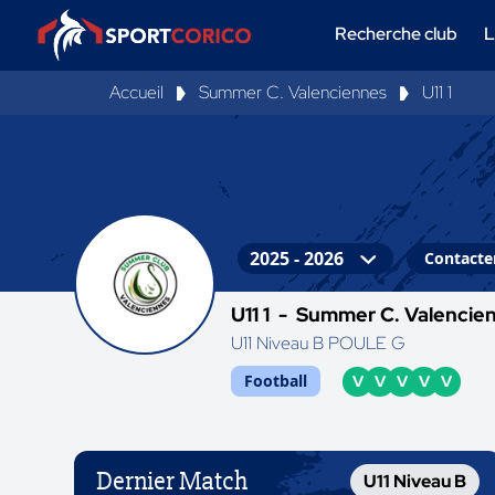
Recherche club
L
Accueil
Summer C. Valenciennes
U11 1
Contacter
U11 1 -
Summer C. Valencie
U11 Niveau B POULE G
Football
V
V
V
V
V
Dernier Match
U11 Niveau B