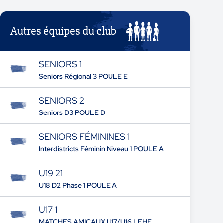
Autres équipes du club
SENIORS 1
Seniors Régional 3 POULE E
SENIORS 2
Seniors D3 POULE D
SENIORS FÉMININES 1
Interdistricts Féminin Niveau 1 POULE A
U19 21
U18 D2 Phase 1 POULE A
U17 1
MATCHES AMICAUX U17/U16 LFHF