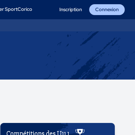
er SportCorico
Inscription
Connexion
Compétitions des U11 1