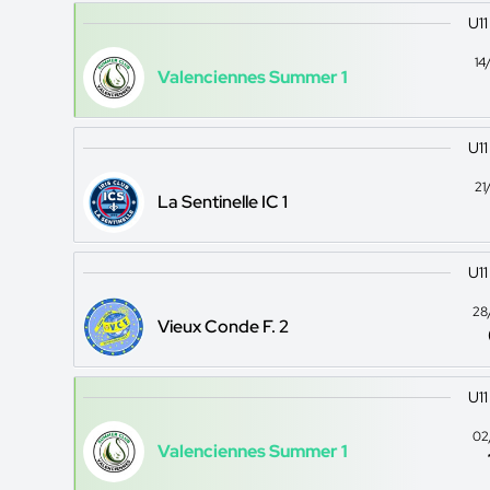
U11
14
Valenciennes Summer 1
U11
21
La Sentinelle IC 1
U11
28
Vieux Conde F. 2
U11
02
Valenciennes Summer 1