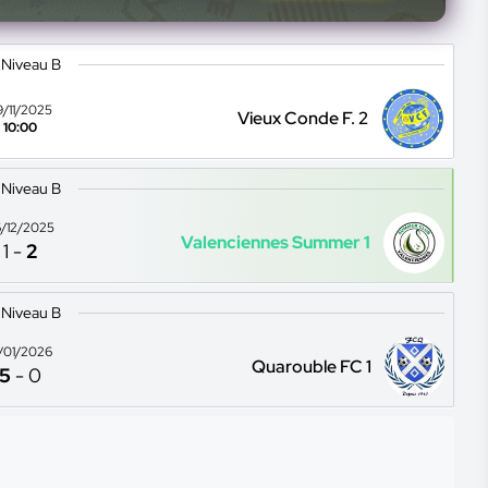
 Niveau B
9/11/2025
Vieux Conde F. 2
10:00
 Niveau B
/12/2025
Valenciennes Summer 1
1
-
2
 Niveau B
1/01/2026
Quarouble FC 1
5
-
0