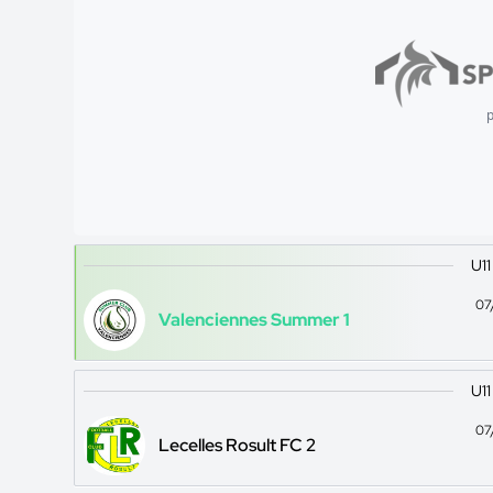
p
U11
07
Valenciennes Summer 1
U11
07
Lecelles Rosult FC 2