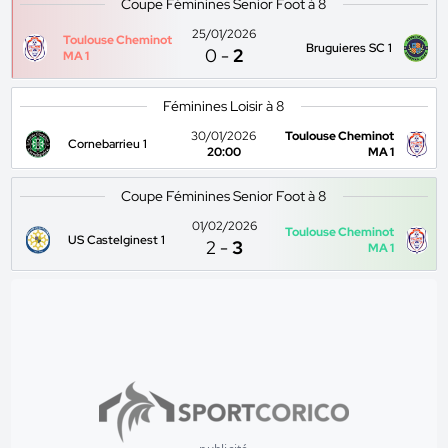
Coupe Féminines Senior Foot à 8
25/01/2026
Toulouse Cheminot
Bruguieres SC 1
0
-
2
MA 1
Féminines Loisir à 8
30/01/2026
Toulouse Cheminot
Cornebarrieu 1
20:00
MA 1
Coupe Féminines Senior Foot à 8
01/02/2026
Toulouse Cheminot
US Castelginest 1
2
-
3
MA 1