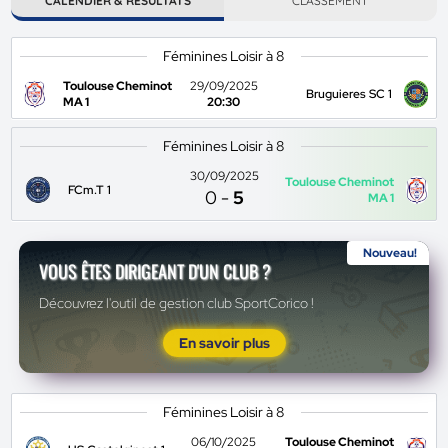
CALENDIER & RÉSULTATS
CLASSEMENT
Féminines Loisir à 8
Toulouse Cheminot
29/09/2025
Bruguieres SC 1
MA 1
20:30
Féminines Loisir à 8
30/09/2025
Toulouse Cheminot
FCm.T 1
0
-
5
MA 1
Nouveau!
VOUS ÊTES DIRIGEANT D'UN CLUB ?
Découvrez l'outil de gestion club SportCorico !
En savoir plus
Féminines Loisir à 8
06/10/2025
Toulouse Cheminot