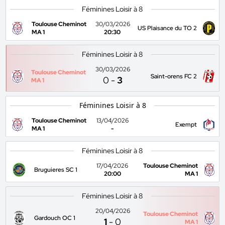
Féminines Loisir à 8
Toulouse Cheminot
30/03/2026
US Plaisance du TO 2
MA 1
20:30
Féminines Loisir à 8
30/03/2026
Toulouse Cheminot
Saint-orens FC 2
0
-
3
MA 1
Féminines Loisir à 8
Toulouse Cheminot
13/04/2026
Exempt
MA 1
-
Féminines Loisir à 8
17/04/2026
Toulouse Cheminot
Bruguieres SC 1
20:00
MA 1
Féminines Loisir à 8
20/04/2026
Toulouse Cheminot
Gardouch OC 1
1
-
0
MA 1