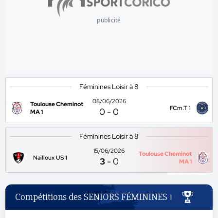
publicité
Féminines Loisir à 8
08/06/2026
Toulouse Cheminot
FCm.T 1
0
-
0
MA 1
Féminines Loisir à 8
15/06/2026
Toulouse Cheminot
Nailloux US 1
3
-
0
MA 1
Compétitions des SENIORS FÉMININES 1