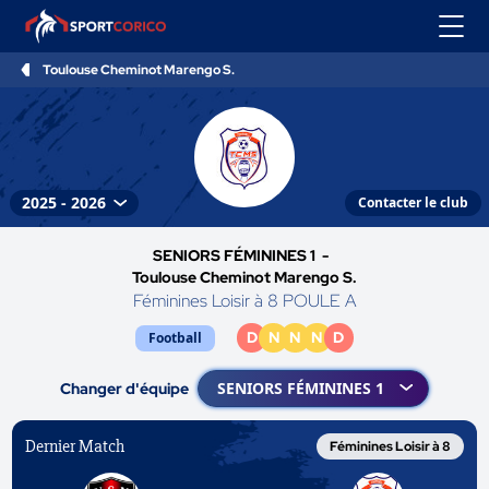
Toulouse Cheminot Marengo S.
Contacter le club
SENIORS FÉMININES 1 -
Toulouse Cheminot Marengo S.
Féminines Loisir à 8 POULE A
D
N
N
N
D
Football
Changer d'équipe
Dernier Match
Féminines Loisir à 8