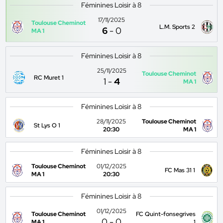
Féminines Loisir à 8
17/11/2025
Toulouse Cheminot
L.M. Sports 2
6
-
0
MA 1
Féminines Loisir à 8
25/11/2025
Toulouse Cheminot
RC Muret 1
1
-
4
MA 1
Féminines Loisir à 8
28/11/2025
Toulouse Cheminot
St Lys O 1
20:30
MA 1
Féminines Loisir à 8
Toulouse Cheminot
01/12/2025
FC Mas 31 1
MA 1
20:30
Féminines Loisir à 8
01/12/2025
Toulouse Cheminot
FC Quint-fonsegrives
0
-
0
MA 1
1