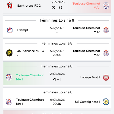
12/12/2025
Toulouse Cheminot
Saint-orens FC 2
3
-
0
MA 1
Féminines Loisir à 8
15/12/2025
Toulouse Cheminot
Exempt
-
MA 1
Féminines Loisir à 8
US Plaisance du TO
15/12/2025
Toulouse Cheminot
2
20:00
MA 1
Féminines Loisir à 8
12/01/2026
Toulouse Cheminot
Labege Foot 1
4
-
1
MA 1
Féminines Loisir à 8
Toulouse Cheminot
19/01/2026
US Castelginest 1
MA 1
20:30