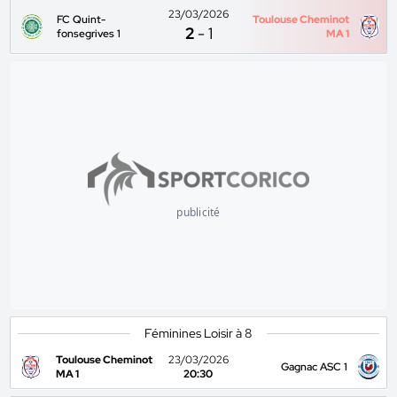
23/03/2026
FC Quint-
Toulouse Cheminot
2
-
1
fonsegrives 1
MA 1
publicité
Féminines Loisir à 8
Toulouse Cheminot
23/03/2026
Gagnac ASC 1
MA 1
20:30