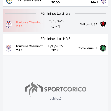
US Castelginest 1
20:00
MA 1
Féminines Loisir à 8
06/10/2025
Toulouse Cheminot
Nailloux US 1
0
-
1
MA 1
Féminines Loisir à 8
Toulouse Cheminot
13/10/2025
Cornebarrieu 1
MA 1
20:30
publicité