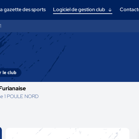
a gazette des sports
Logiciel de gestion club
Contact
1
 le club
Furianaise
se 1 POULE NORD