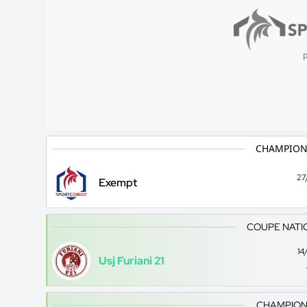
p
CHAMPION
27
Exempt
COUPE NATI
14
Usj Furiani 21
CHAMPION