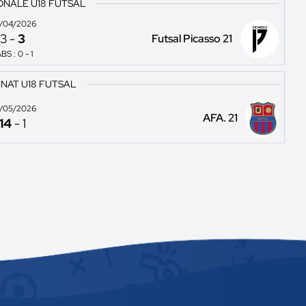
ONALE U18 FUTSAL
/04/2026
3
-
3
Futsal Picasso 21
BS : 0 - 1
NAT U18 FUTSAL
/05/2026
AFA. 21
14
-
1