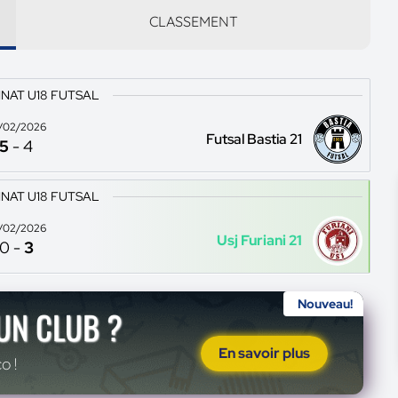
CLASSEMENT
NAT U18 FUTSAL
/02/2026
Futsal Bastia 21
5
-
4
NAT U18 FUTSAL
/02/2026
Usj Furiani 21
0
-
3
Nouveau!
'UN CLUB ?
En savoir plus
o !