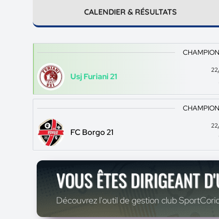
CALENDIER & RÉSULTATS
CHAMPION
22
Usj Furiani 21
CHAMPION
22
FC Borgo 21
VOUS ÊTES DIRIGEANT D
Découvrez l'outil de gestion club SportCoric