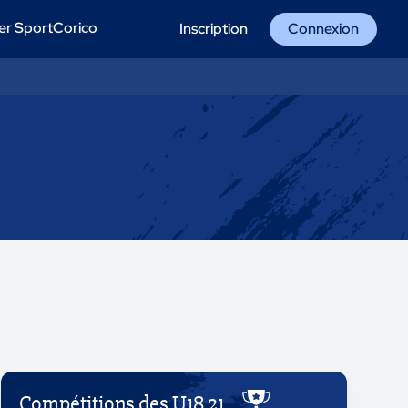
er SportCorico
Inscription
Connexion
Compétitions des U18 21