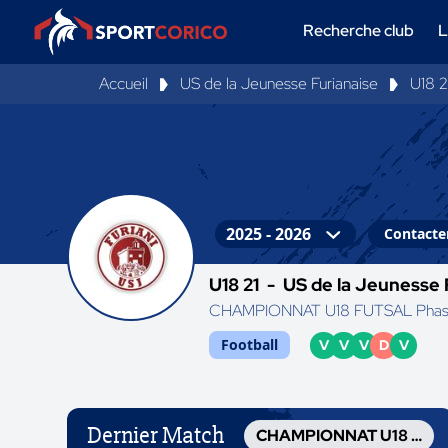
Recherche club
L
Accueil
US de la Jeunesse Furianaise
U18 2
Contacter
U18 21 -
US de la Jeunesse 
CHAMPIONNAT U18 FUTSAL Pha
Football
V
V
V
D
V
Dernier Match
CHAMPIONNAT U18 FUTSAL