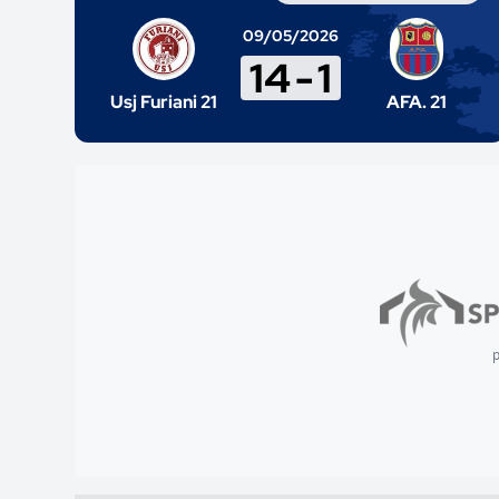
09/05/2026
14
-
1
Usj Furiani 21
AFA. 21
p