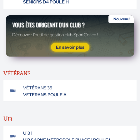
SENIORS D4 POULE H
Nouveau!
VOUS ÊTES DIRIGEANT D'UN CLUB ?
Découvrez l'outil de gestion club SportCorico !
En savoir plus
VÉTÉRANS
VÉTÉRANS 35
VETERANS POULE A
U13
U13 1