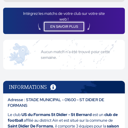
Intégrez les matchs de votre club sur votre site
web !
EN SAVOIR PLUS
Aucun match n'a été trouvé pour cette
semaine.
INFORMATIONS
Adresse : STADE MUNICIPAL - 01600 - ST DIDIER DE
FORMANS
Le club
US du Formans St Didier - St Bernard
est un
club de
football
affilié au district Ain et est situé sur la commune de
Saint Didier De Formans
, il comporte 3 équipes pour la
saison