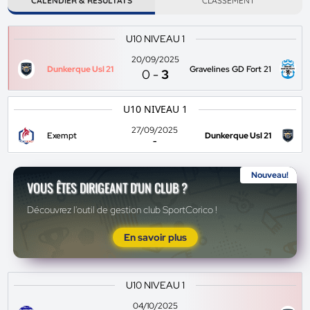
CALENDIER & RÉSULTATS
CLASSEMENT
U10 NIVEAU 1
20/09/2025
Dunkerque Usl 21
Gravelines GD Fort 21
0
-
3
U10 NIVEAU 1
27/09/2025
Exempt
Dunkerque Usl 21
-
Nouveau!
VOUS ÊTES DIRIGEANT D'UN CLUB ?
Découvrez l'outil de gestion club SportCorico !
En savoir plus
U10 NIVEAU 1
04/10/2025