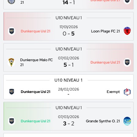
Dunkerque Usl 21
14
-
1
21
U10 NIVEAU 1
17/01/2026
Dunkerque Usl 21
Loon Plage FC 21
0
-
5
U10 NIVEAU 1
07/02/2026
Dunkerque Malo FC
Dunkerque Usl 21
5
-
1
21
U10 NIVEAU 1
28/02/2026
Dunkerque Usl 21
Exempt
-
U10 NIVEAU 1
07/03/2026
Dunkerque Usl 21
Grande Synthe O. 21
3
-
2