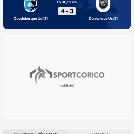
17/06/2026
4
-
3
Coudekerque Usf 21
Dunkerque Usl 21
publicité