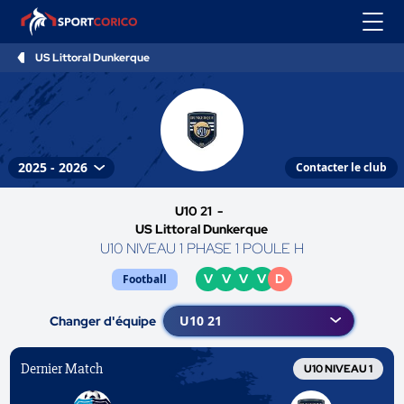
US Littoral Dunkerque
Contacter le club
U10 21 -
US Littoral Dunkerque
U10 NIVEAU 1 PHASE 1 POULE H
V
V
V
V
D
Football
Changer d'équipe
Dernier Match
U10 NIVEAU 1