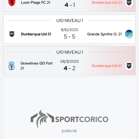
Loon Plage FC 21
Dunkerque Usl 21
4
-
1
U10 NIVEAU 1
11/10/2025
Dunkerque Usl 21
Grande Synthe O. 21
5
-
5
U10 NIVEAU 1
08/11/2025
Gravelines GD Fort
Dunkerque Usl 21
4
-
2
21
publicité