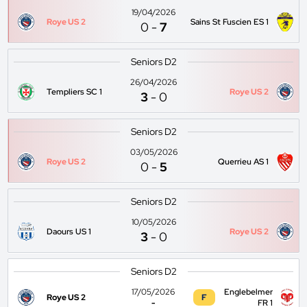
19/04/2026
Roye US 2
Sains St Fuscien ES 1
0
-
7
Seniors D2
26/04/2026
Templiers SC 1
Roye US 2
3
-
0
Seniors D2
03/05/2026
Roye US 2
Querrieu AS 1
0
-
5
Seniors D2
10/05/2026
Daours US 1
Roye US 2
3
-
0
Seniors D2
17/05/2026
Englebelmer
Roye US 2
F
-
FR 1