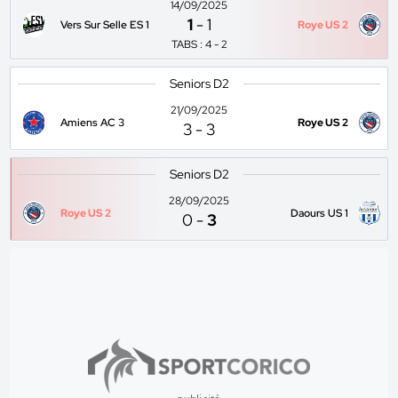
14/09/2025
1
-
1
Vers Sur Selle ES 1
Roye US 2
TABS : 4 - 2
Seniors D2
21/09/2025
Amiens AC 3
Roye US 2
3
-
3
Seniors D2
28/09/2025
Roye US 2
Daours US 1
0
-
3