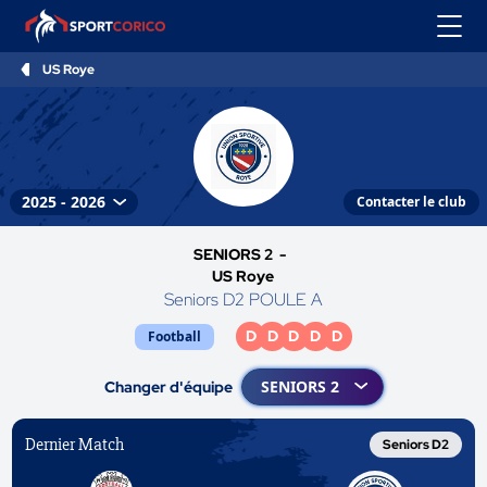
US Roye
Contacter le club
SENIORS 2 -
US Roye
Seniors D2 POULE A
D
D
D
D
D
Football
Changer d'équipe
Dernier Match
Seniors D2