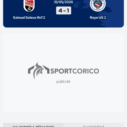
31/05/2026
4
-
1
Salouel Saleux Rcf 2
Roye US 2
publicité