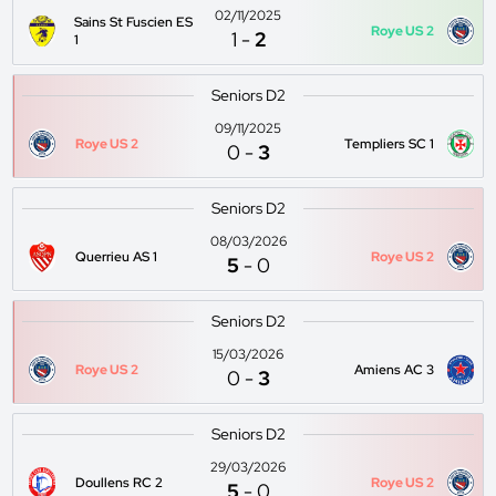
02/11/2025
Sains St Fuscien ES
Roye US 2
1
-
2
1
Seniors D2
09/11/2025
Roye US 2
Templiers SC 1
0
-
3
Seniors D2
08/03/2026
Querrieu AS 1
Roye US 2
5
-
0
Seniors D2
15/03/2026
Roye US 2
Amiens AC 3
0
-
3
Seniors D2
29/03/2026
Doullens RC 2
Roye US 2
5
-
0