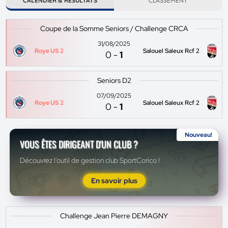
CALENDIER & RÉSULTATS
CLASSEMENT
Coupe de la Somme Seniors / Challenge CRCA
31/08/2025
Roye US 2
Salouel Saleux Rcf 2
0
-
1
Seniors D2
07/09/2025
Roye US 2
Salouel Saleux Rcf 2
0
-
1
Nouveau!
VOUS ÊTES DIRIGEANT D'UN CLUB ?
Découvrez l'outil de gestion club SportCorico !
En savoir plus
Challenge Jean Pierre DEMAGNY