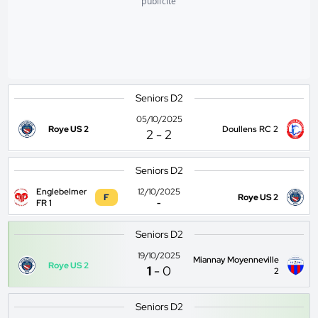
publicité
Seniors D2
05/10/2025
Roye US 2
Doullens RC 2
2
-
2
Seniors D2
Englebelmer
12/10/2025
F
Roye US 2
FR 1
-
Seniors D2
19/10/2025
Miannay Moyenneville
Roye US 2
1
-
0
2
Seniors D2