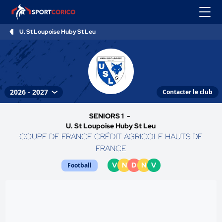
U. St Loupoise Huby St Leu
Contacter le club
SENIORS 1 -
U. St Loupoise Huby St Leu
COUPE DE FRANCE CRÉDIT AGRICOLE HAUTS DE
FRANCE
V
N
D
N
V
Football